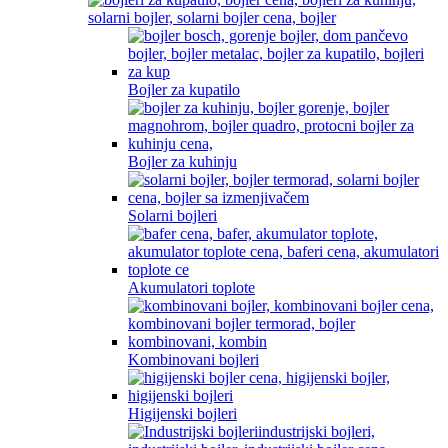
Bojler za kupatilo
Bojler za kuhinju
Solarni bojleri
Akumulatori toplote
Kombinovani bojleri
Higijenski bojleri