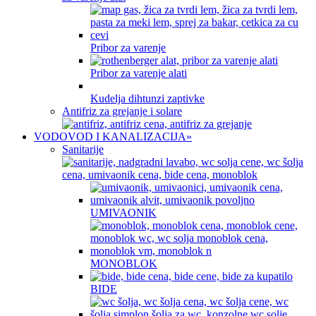
Pribor za varenje
Pribor za varenje alati
Kudelja dihtunzi zaptivke
Antifriz za grejanje i solare
VODOVOD I KANALIZACIJA
»
Sanitarije
UMIVAONIK
MONOBLOK
BIDE