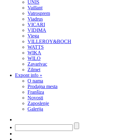
UNIS
Vaillant
Vatrosprem
Viadrus
VICARI
VIDIMA
Viega
VILLEROY&BOCH
WATTS
WIKA
WILO
Zavarivac
Zilmet
Expont info
»
O nama
Prodajna mesta
Franšiza
Novosti
Zaposlenje
Galerija