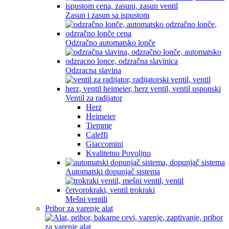
Zasun i zasun sa ispustom
Odzračno automatsko lonče
Odzracna slavina
Ventil za radijator
Herz
Heimeier
Tiemme
Caleffi
Giaccomini
Kvalitetno Povoljno
Automatski dopunjač sistema
Mešni ventili
Pribor za varenje alat