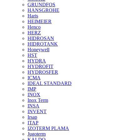
GRUNDFOS
HANSGROHE
Haris
HEIMEIER
Henco
HERZ
HIDROSAN
HIDROTANK
Honeywell
HST
HYDRA
HYDROFIT
HYDROSFER
ICMA
IDEAL STANDARD
IMP
INOX
Inox Term
INSA
INVENT
Irsap
ITAP
IZOTERM PLAMA
Jugoterm
KALDO