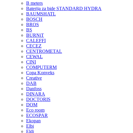
B meters
Baterija za bide STANDARD HYDRA
BAUMSHATL
BOSCH
BROS
BS
BURNiT
CALEFFI
CECEZ
CENTROMETAL
CEWAL
CINI
COMPUTERM
Copa Konveks
Creative
DAB
Danfoss
DINARA
DOCTORIS
DOM
Eco room
ECOSPAR
Ekopan
Elbi
Eldi