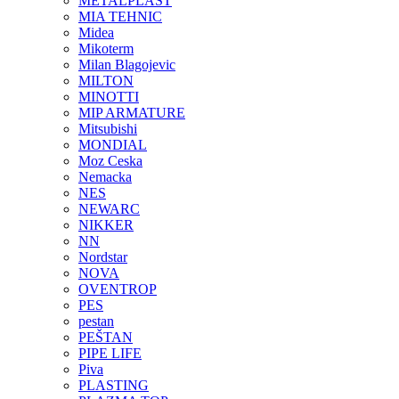
METALPLAST
MIA TEHNIC
Midea
Mikoterm
Milan Blagojevic
MILTON
MINOTTI
MIP ARMATURE
Mitsubishi
MONDIAL
Moz Ceska
Nemacka
NES
NEWARC
NIKKER
NN
Nordstar
NOVA
OVENTROP
PES
pestan
PEŠTAN
PIPE LIFE
Piva
PLASTING