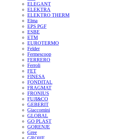
ELEGANT
ELEKTRA
ELEKTRO THERM
Elma
EPS PGF
ESBE
ETM
EUROTERMO
Felder
Fermescoop
FERRERO
Ferroli
FET
FINESA
FONDITAL
FRAGMAT
FRONIUS
FUJI&CO
GEBERIT
Giaccomini
GLOBAL
GO PLAST
GORENJE
Gree
GROHE