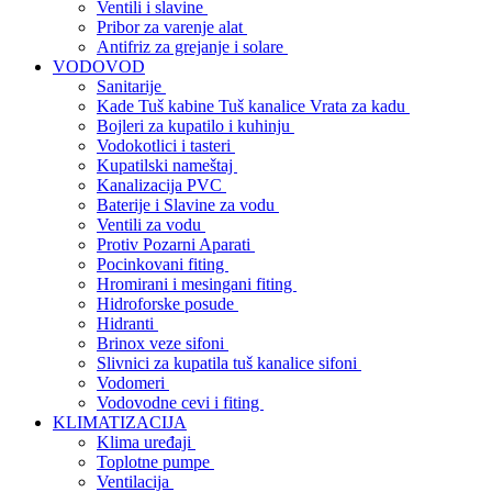
Ventili i slavine
Pribor za varenje alat
Antifriz za grejanje i solare
VODOVOD
Sanitarije
Kade Tuš kabine Tuš kanalice Vrata za kadu
Bojleri za kupatilo i kuhinju
Vodokotlici i tasteri
Kupatilski nameštaj
Kanalizacija PVC
Baterije i Slavine za vodu
Ventili za vodu
Protiv Pozarni Aparati
Pocinkovani fiting
Hromirani i mesingani fiting
Hidroforske posude
Hidranti
Brinox veze sifoni
Slivnici za kupatila tuš kanalice sifoni
Vodomeri
Vodovodne cevi i fiting
KLIMATIZACIJA
Klima uređaji
Toplotne pumpe
Ventilacija