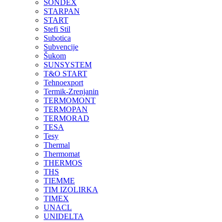
SONDEX
STARPAN
START
Stefi Stil
Subotica
Subvencije
Šukom
SUNSYSTEM
T&O START
Tehnoexport
Termik-Zrenjanin
TERMOMONT
TERMOPAN
TERMORAD
TESA
Tesy
Thermal
Thermomat
THERMOS
THS
TIEMME
TIM IZOLIRKA
TIMEX
UNACL
UNIDELTA