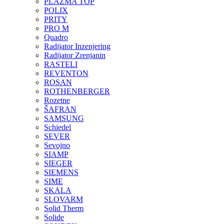
PLAZMA TOP
POLIX
PRITY
PRO M
Quadro
Radijator Inzenjering
Radijator Zrenjanin
RASTELI
REVENTON
ROSAN
ROTHENBERGER
Rozetne
ŠAFRAN
SAMSUNG
Schiedel
SEVER
Sevojno
SIAMP
SIEGER
SIEMENS
SIME
SKALA
SLOVARM
Solid Therm
Solide