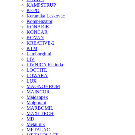
KAMPSTRUP
KEPO
Keramika Leskovac
Kompenzator
KONARIK
KONCAR
KOVAN
KREATIVE-2
KTM
Lamborghini
LIV
LIVNICA Kikinda
LOCTITE
LOWARA
LUX
MAGNOHROM
MAINCOR
Majdanpek
Malgorani
MARBOMIL
MAXI TECH
MD
Metal-nik
METALAC