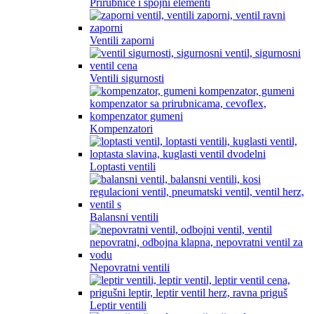
Prirubnice i spojni elementi
Ventili zaporni
Ventili sigurnosti
Kompenzatori
Loptasti ventili
Balansni ventili
Nepovratni ventili
Leptir ventili