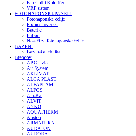
Fan Coil i Kalorifer
VRF sistem
FOTONAPONSKI-PANELI
Fotonaponske ćelije
Fronius inverter
Baterije
Pribor
Nosači za fotonaponske ćelije
BAZENI
Bazenska tehnika
Brendovi
ABC Uzice
Air System
AKLIMAT
ALCA PLAST
ALFAPLAM
ALPOS
Alu-Kal
ALVIT
ANKO
AQUATHERM
Ariston
ARMATURA
AURATON
AURORA