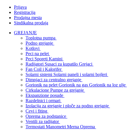
Prijava
Registracija
Prodajna mesta
Sindikalna prodaja
GREJANJE
Toplotna pumpa
Podno grejanje
Kotlovi
Peci na pelet
Peci Sporeti Kamini
Radijatori Susaci za kupatilo Grejaci
Fan Coil i Kalorifer
Solarni sistemi Solarni paneli i solarni bojleri
Dimnjaci za centralno grejanje
Gorionik na pelet Gorionik na gas Gorionik na loz ulje
Cirkulacione Pumpe za grejanje
Ekspanzione posude
Razdelnici i ormari
Izolacija za grejanje i ploče za podno grejanje
Cevi i fiting
Oprema za podstanice
Ventili za radijator
Termostati Manometri Merna Oprema