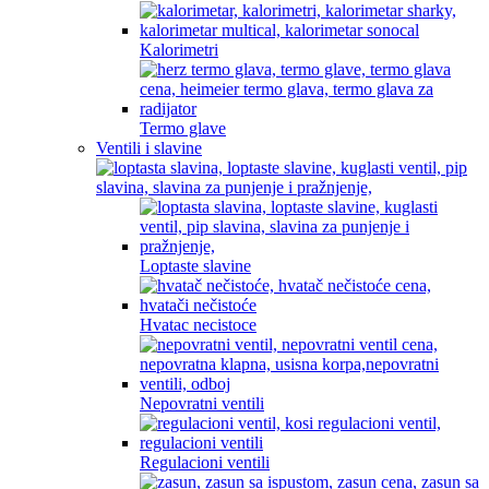
Kalorimetri
Termo glave
Ventili i slavine
Loptaste slavine
Hvatac necistoce
Nepovratni ventili
Regulacioni ventili