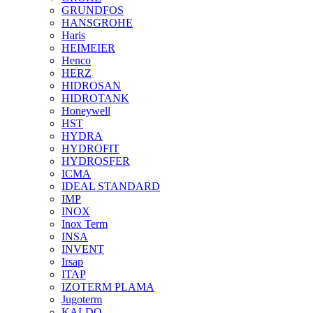
GRUNDFOS
HANSGROHE
Haris
HEIMEIER
Henco
HERZ
HIDROSAN
HIDROTANK
Honeywell
HST
HYDRA
HYDROFIT
HYDROSFER
ICMA
IDEAL STANDARD
IMP
INOX
Inox Term
INSA
INVENT
Irsap
ITAP
IZOTERM PLAMA
Jugoterm
KALDO