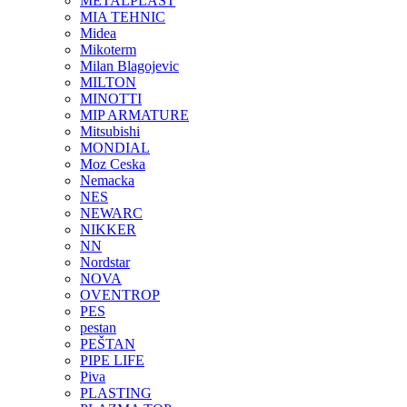
METALPLAST
MIA TEHNIC
Midea
Mikoterm
Milan Blagojevic
MILTON
MINOTTI
MIP ARMATURE
Mitsubishi
MONDIAL
Moz Ceska
Nemacka
NES
NEWARC
NIKKER
NN
Nordstar
NOVA
OVENTROP
PES
pestan
PEŠTAN
PIPE LIFE
Piva
PLASTING