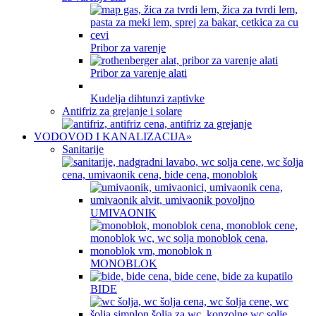
Pribor za varenje
Pribor za varenje alati
Kudelja dihtunzi zaptivke
Antifriz za grejanje i solare
VODOVOD I KANALIZACIJA
»
Sanitarije
UMIVAONIK
MONOBLOK
BIDE