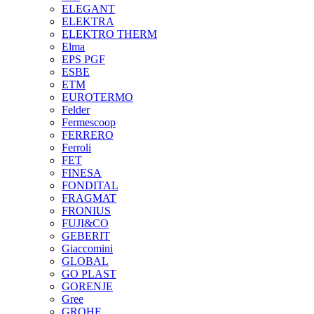
ELEGANT
ELEKTRA
ELEKTRO THERM
Elma
EPS PGF
ESBE
ETM
EUROTERMO
Felder
Fermescoop
FERRERO
Ferroli
FET
FINESA
FONDITAL
FRAGMAT
FRONIUS
FUJI&CO
GEBERIT
Giaccomini
GLOBAL
GO PLAST
GORENJE
Gree
GROHE