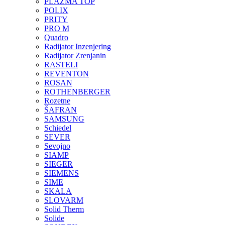
PLAZMA TOP
POLIX
PRITY
PRO M
Quadro
Radijator Inzenjering
Radijator Zrenjanin
RASTELI
REVENTON
ROSAN
ROTHENBERGER
Rozetne
ŠAFRAN
SAMSUNG
Schiedel
SEVER
Sevojno
SIAMP
SIEGER
SIEMENS
SIME
SKALA
SLOVARM
Solid Therm
Solide