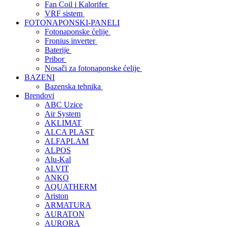
Fan Coil i Kalorifer
VRF sistem
FOTONAPONSKI-PANELI
Fotonaponske ćelije
Fronius inverter
Baterije
Pribor
Nosači za fotonaponske ćelije
BAZENI
Bazenska tehnika
Brendovi
ABC Uzice
Air System
AKLIMAT
ALCA PLAST
ALFAPLAM
ALPOS
Alu-Kal
ALVIT
ANKO
AQUATHERM
Ariston
ARMATURA
AURATON
AURORA