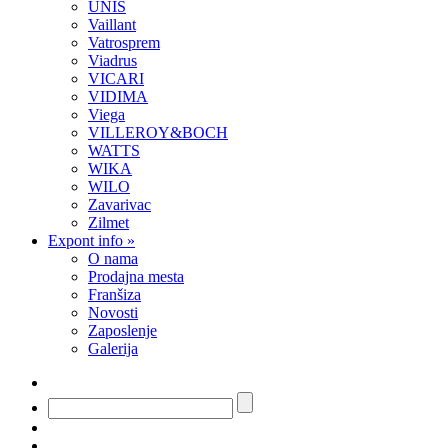
UNIS
Vaillant
Vatrosprem
Viadrus
VICARI
VIDIMA
Viega
VILLEROY&BOCH
WATTS
WIKA
WILO
Zavarivac
Zilmet
Expont info
»
O nama
Prodajna mesta
Franšiza
Novosti
Zaposlenje
Galerija