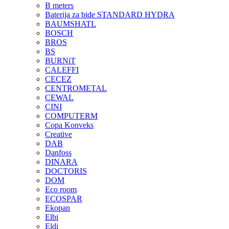
B meters
Baterija za bide STANDARD HYDRA
BAUMSHATL
BOSCH
BROS
BS
BURNiT
CALEFFI
CECEZ
CENTROMETAL
CEWAL
CINI
COMPUTERM
Copa Konveks
Creative
DAB
Danfoss
DINARA
DOCTORIS
DOM
Eco room
ECOSPAR
Ekopan
Elbi
Eldi