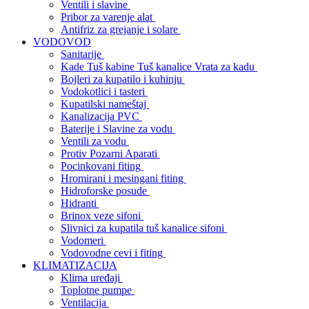
Ventili i slavine
Pribor za varenje alat
Antifriz za grejanje i solare
VODOVOD
Sanitarije
Kade Tuš kabine Tuš kanalice Vrata za kadu
Bojleri za kupatilo i kuhinju
Vodokotlici i tasteri
Kupatilski nameštaj
Kanalizacija PVC
Baterije i Slavine za vodu
Ventili za vodu
Protiv Pozarni Aparati
Pocinkovani fiting
Hromirani i mesingani fiting
Hidroforske posude
Hidranti
Brinox veze sifoni
Slivnici za kupatila tuš kanalice sifoni
Vodomeri
Vodovodne cevi i fiting
KLIMATIZACIJA
Klima uređaji
Toplotne pumpe
Ventilacija