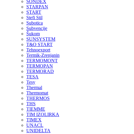
SONDEX
STARPAN
START
Stefi Stil
Subotica
Subvencije
Šukom
SUNSYSTEM
T&O START
Tehnoexport
Termik-Zrenjanin
TERMOMONT
TERMOPAN
TERMORAD
TESA
Tesy
Thermal
Thermomat
THERMOS
THS
TIEMME
TIM IZOLIRKA
TIMEX
UNACL
UNIDELTA