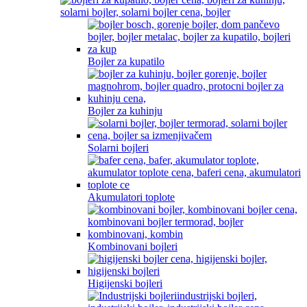
Bojler za kupatilo
Bojler za kuhinju
Solarni bojleri
Akumulatori toplote
Kombinovani bojleri
Higijenski bojleri