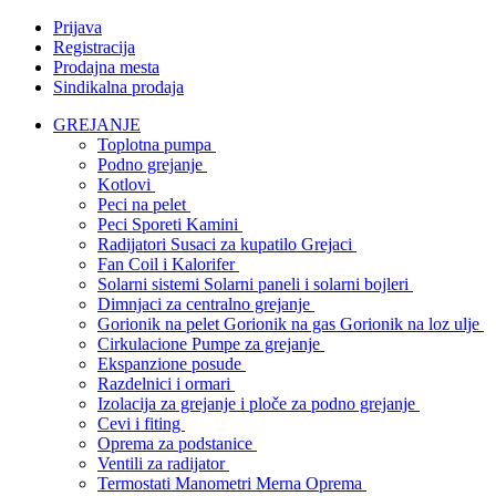
Prijava
Registracija
Prodajna mesta
Sindikalna prodaja
GREJANJE
Toplotna pumpa
Podno grejanje
Kotlovi
Peci na pelet
Peci Sporeti Kamini
Radijatori Susaci za kupatilo Grejaci
Fan Coil i Kalorifer
Solarni sistemi Solarni paneli i solarni bojleri
Dimnjaci za centralno grejanje
Gorionik na pelet Gorionik na gas Gorionik na loz ulje
Cirkulacione Pumpe za grejanje
Ekspanzione posude
Razdelnici i ormari
Izolacija za grejanje i ploče za podno grejanje
Cevi i fiting
Oprema za podstanice
Ventili za radijator
Termostati Manometri Merna Oprema