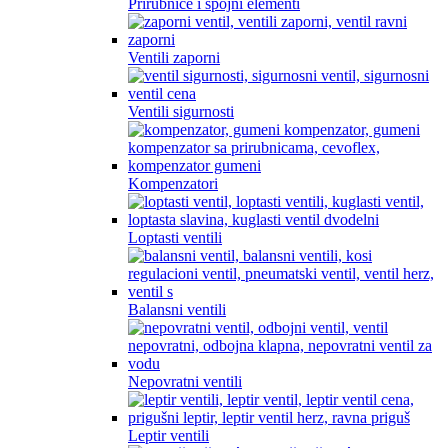
Prirubnice i spojni elementi
Ventili zaporni
Ventili sigurnosti
Kompenzatori
Loptasti ventili
Balansni ventili
Nepovratni ventili
Leptir ventili