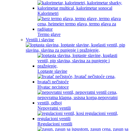
Kalorimetri
Termo glave
Ventili i slavine
Loptaste slavine
Hvatac necistoce
Nepovratni ventili
Regulacioni ventili