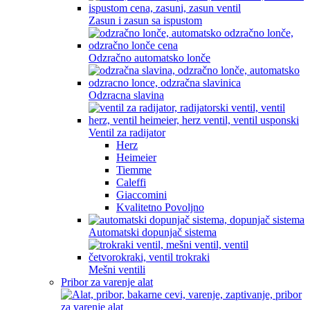
Zasun i zasun sa ispustom
Odzračno automatsko lonče
Odzracna slavina
Ventil za radijator
Herz
Heimeier
Tiemme
Caleffi
Giaccomini
Kvalitetno Povoljno
Automatski dopunjač sistema
Mešni ventili
Pribor za varenje alat