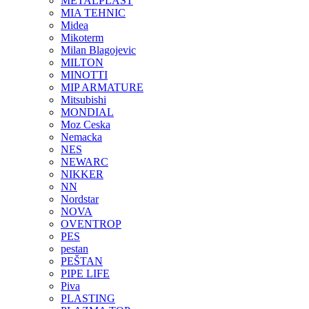
METALPLAST
MIA TEHNIC
Midea
Mikoterm
Milan Blagojevic
MILTON
MINOTTI
MIP ARMATURE
Mitsubishi
MONDIAL
Moz Ceska
Nemacka
NES
NEWARC
NIKKER
NN
Nordstar
NOVA
OVENTROP
PES
pestan
PEŠTAN
PIPE LIFE
Piva
PLASTING