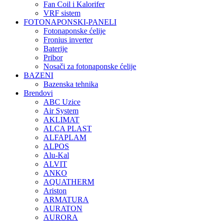
Fan Coil i Kalorifer
VRF sistem
FOTONAPONSKI-PANELI
Fotonaponske ćelije
Fronius inverter
Baterije
Pribor
Nosači za fotonaponske ćelije
BAZENI
Bazenska tehnika
Brendovi
ABC Uzice
Air System
AKLIMAT
ALCA PLAST
ALFAPLAM
ALPOS
Alu-Kal
ALVIT
ANKO
AQUATHERM
Ariston
ARMATURA
AURATON
AURORA