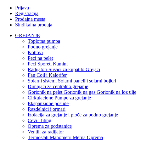
Prijava
Registracija
Prodajna mesta
Sindikalna prodaja
GREJANJE
Toplotna pumpa
Podno grejanje
Kotlovi
Peci na pelet
Peci Sporeti Kamini
Radijatori Susaci za kupatilo Grejaci
Fan Coil i Kalorifer
Solarni sistemi Solarni paneli i solarni bojleri
Dimnjaci za centralno grejanje
Gorionik na pelet Gorionik na gas Gorionik na loz ulje
Cirkulacione Pumpe za grejanje
Ekspanzione posude
Razdelnici i ormari
Izolacija za grejanje i ploče za podno grejanje
Cevi i fiting
Oprema za podstanice
Ventili za radijator
Termostati Manometri Merna Oprema