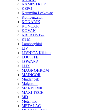
KAMPSTRUP
KEPO
Keramika Leskovac
Kompenzator
KONARIK
KONCAR
KOVAN
KREATIVE-2
KTM
Lamborghini
LIV
LIVNICA Kikinda
LOCTITE
LOWARA
LUX
MAGNOHROM
MAINCOR
Majdanpek
Malgorani
MARBOMIL
MAXI TECH
MD
Metal-nik
METALAC