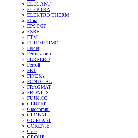
ELEGANT
ELEKTRA
ELEKTRO THERM
Elma
EPS PGF
ESBE
ETM
EUROTERMO
Felder
Fermescoop
FERRERO
Ferroli
FET
FINESA
FONDITAL
FRAGMAT
FRONIUS
FUJI&CO
GEBERIT
Giaccomini
GLOBAL
GO PLAST
GORENJE
Gree
GROHE