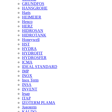
GRUNDFOS
HANSGROHE
Haris
HEIMEIER
Henco
HERZ
HIDROSAN
HIDROTANK
Honeywell
HST
HYDRA
HYDROFIT
HYDROSFER
ICMA
IDEAL STANDARD
IMP
INOX
Inox Term
INSA
INVENT
Irsap
ITAP
IZOTERM PLAMA
Jugoterm
KALDO