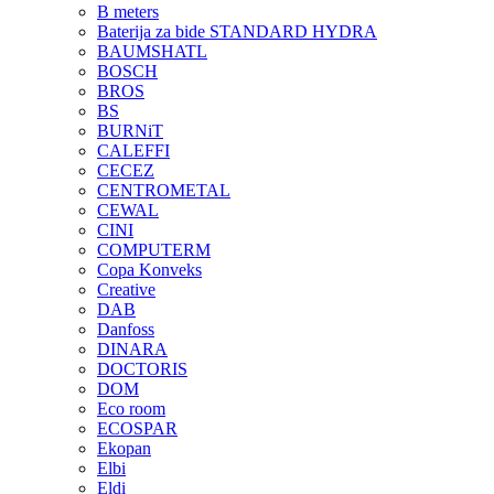
B meters
Baterija za bide STANDARD HYDRA
BAUMSHATL
BOSCH
BROS
BS
BURNiT
CALEFFI
CECEZ
CENTROMETAL
CEWAL
CINI
COMPUTERM
Copa Konveks
Creative
DAB
Danfoss
DINARA
DOCTORIS
DOM
Eco room
ECOSPAR
Ekopan
Elbi
Eldi