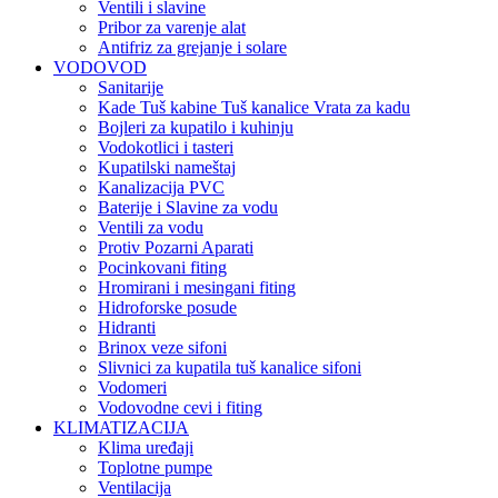
Ventili i slavine
Pribor za varenje alat
Antifriz za grejanje i solare
VODOVOD
Sanitarije
Kade Tuš kabine Tuš kanalice Vrata za kadu
Bojleri za kupatilo i kuhinju
Vodokotlici i tasteri
Kupatilski nameštaj
Kanalizacija PVC
Baterije i Slavine za vodu
Ventili za vodu
Protiv Pozarni Aparati
Pocinkovani fiting
Hromirani i mesingani fiting
Hidroforske posude
Hidranti
Brinox veze sifoni
Slivnici za kupatila tuš kanalice sifoni
Vodomeri
Vodovodne cevi i fiting
KLIMATIZACIJA
Klima uređaji
Toplotne pumpe
Ventilacija