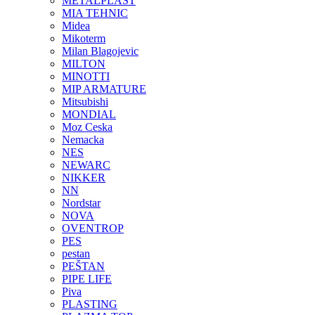
METALPLAST
MIA TEHNIC
Midea
Mikoterm
Milan Blagojevic
MILTON
MINOTTI
MIP ARMATURE
Mitsubishi
MONDIAL
Moz Ceska
Nemacka
NES
NEWARC
NIKKER
NN
Nordstar
NOVA
OVENTROP
PES
pestan
PEŠTAN
PIPE LIFE
Piva
PLASTING