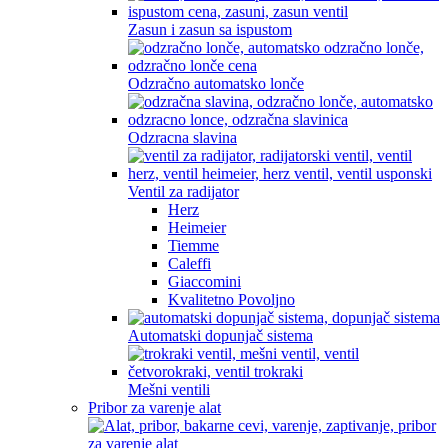
Zasun i zasun sa ispustom
Odzračno automatsko lonče
Odzracna slavina
Ventil za radijator
Herz
Heimeier
Tiemme
Caleffi
Giaccomini
Kvalitetno Povoljno
Automatski dopunjač sistema
Mešni ventili
Pribor za varenje alat