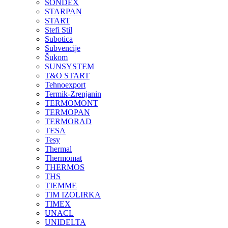
SONDEX
STARPAN
START
Stefi Stil
Subotica
Subvencije
Šukom
SUNSYSTEM
T&O START
Tehnoexport
Termik-Zrenjanin
TERMOMONT
TERMOPAN
TERMORAD
TESA
Tesy
Thermal
Thermomat
THERMOS
THS
TIEMME
TIM IZOLIRKA
TIMEX
UNACL
UNIDELTA