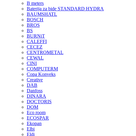
B meters
Baterija za bide STANDARD HYDRA
BAUMSHATL
BOSCH
BROS
BS
BURNiT
CALEFFI
CECEZ
CENTROMETAL
CEWAL
CINI
COMPUTERM
Copa Konveks
Creative
DAB
Danfoss
DINARA
DOCTORIS
DOM
Eco room
ECOSPAR
Ekopan
Elbi
Eldi