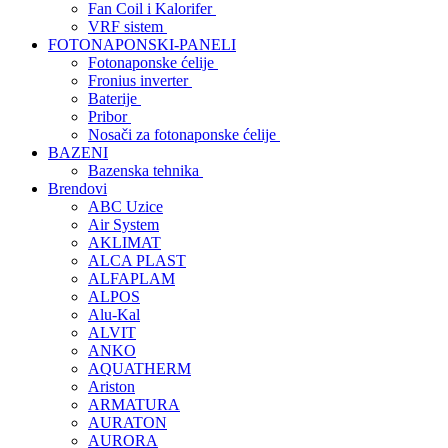
Fan Coil i Kalorifer
VRF sistem
FOTONAPONSKI-PANELI
Fotonaponske ćelije
Fronius inverter
Baterije
Pribor
Nosači za fotonaponske ćelije
BAZENI
Bazenska tehnika
Brendovi
ABC Uzice
Air System
AKLIMAT
ALCA PLAST
ALFAPLAM
ALPOS
Alu-Kal
ALVIT
ANKO
AQUATHERM
Ariston
ARMATURA
AURATON
AURORA