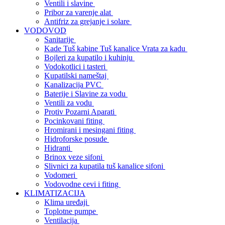
Ventili i slavine
Pribor za varenje alat
Antifriz za grejanje i solare
VODOVOD
Sanitarije
Kade Tuš kabine Tuš kanalice Vrata za kadu
Bojleri za kupatilo i kuhinju
Vodokotlici i tasteri
Kupatilski nameštaj
Kanalizacija PVC
Baterije i Slavine za vodu
Ventili za vodu
Protiv Pozarni Aparati
Pocinkovani fiting
Hromirani i mesingani fiting
Hidroforske posude
Hidranti
Brinox veze sifoni
Slivnici za kupatila tuš kanalice sifoni
Vodomeri
Vodovodne cevi i fiting
KLIMATIZACIJA
Klima uređaji
Toplotne pumpe
Ventilacija