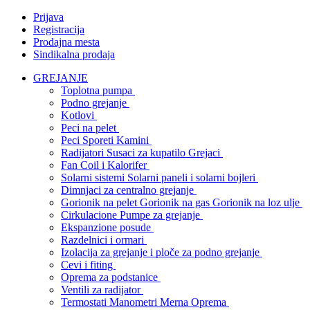
Prijava
Registracija
Prodajna mesta
Sindikalna prodaja
GREJANJE
Toplotna pumpa
Podno grejanje
Kotlovi
Peci na pelet
Peci Sporeti Kamini
Radijatori Susaci za kupatilo Grejaci
Fan Coil i Kalorifer
Solarni sistemi Solarni paneli i solarni bojleri
Dimnjaci za centralno grejanje
Gorionik na pelet Gorionik na gas Gorionik na loz ulje
Cirkulacione Pumpe za grejanje
Ekspanzione posude
Razdelnici i ormari
Izolacija za grejanje i ploče za podno grejanje
Cevi i fiting
Oprema za podstanice
Ventili za radijator
Termostati Manometri Merna Oprema