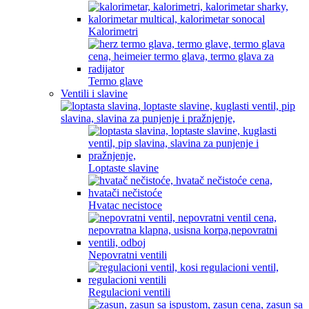
Kalorimetri
Termo glave
Ventili i slavine
Loptaste slavine
Hvatac necistoce
Nepovratni ventili
Regulacioni ventili