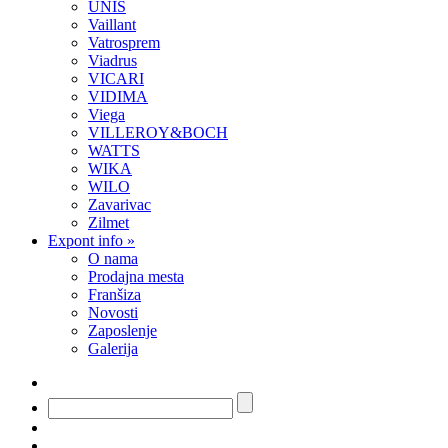
UNIS
Vaillant
Vatrosprem
Viadrus
VICARI
VIDIMA
Viega
VILLEROY&BOCH
WATTS
WIKA
WILO
Zavarivac
Zilmet
Expont info
»
O nama
Prodajna mesta
Franšiza
Novosti
Zaposlenje
Galerija