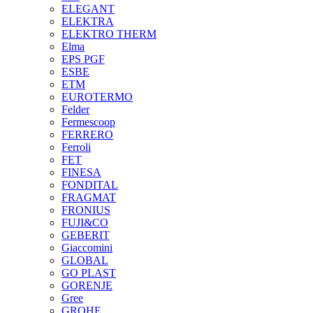
ELEGANT
ELEKTRA
ELEKTRO THERM
Elma
EPS PGF
ESBE
ETM
EUROTERMO
Felder
Fermescoop
FERRERO
Ferroli
FET
FINESA
FONDITAL
FRAGMAT
FRONIUS
FUJI&CO
GEBERIT
Giaccomini
GLOBAL
GO PLAST
GORENJE
Gree
GROHE