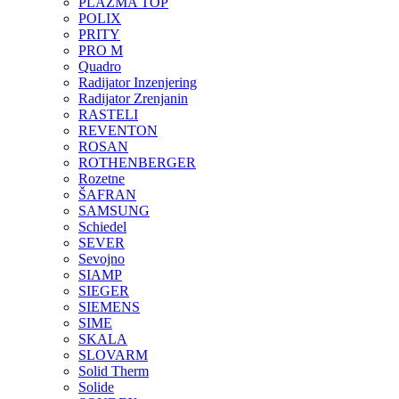
PLAZMA TOP
POLIX
PRITY
PRO M
Quadro
Radijator Inzenjering
Radijator Zrenjanin
RASTELI
REVENTON
ROSAN
ROTHENBERGER
Rozetne
ŠAFRAN
SAMSUNG
Schiedel
SEVER
Sevojno
SIAMP
SIEGER
SIEMENS
SIME
SKALA
SLOVARM
Solid Therm
Solide