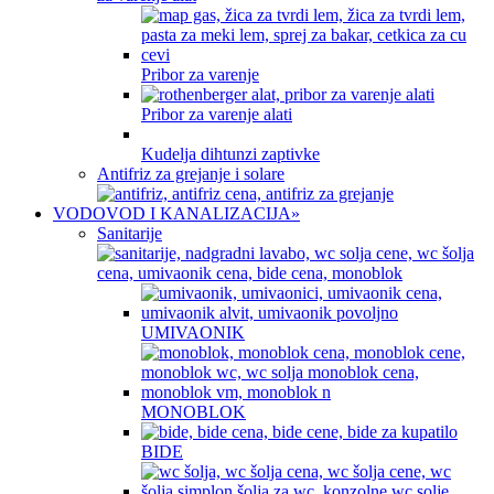
Pribor za varenje
Pribor za varenje alati
Kudelja dihtunzi zaptivke
Antifriz za grejanje i solare
VODOVOD I KANALIZACIJA
»
Sanitarije
UMIVAONIK
MONOBLOK
BIDE