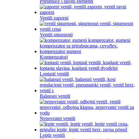
Prirubnice i spojni elementi
Ventili zaporni
Ventili sigurnosti
Kompenzatori
Loptasti ventili
Balansni ventili
Nepovratni ventili
Leptir ventili