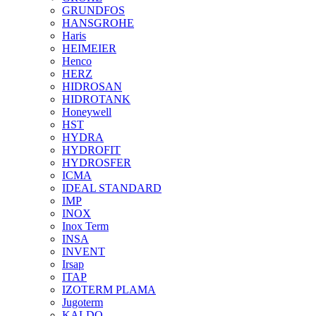
GRUNDFOS
HANSGROHE
Haris
HEIMEIER
Henco
HERZ
HIDROSAN
HIDROTANK
Honeywell
HST
HYDRA
HYDROFIT
HYDROSFER
ICMA
IDEAL STANDARD
IMP
INOX
Inox Term
INSA
INVENT
Irsap
ITAP
IZOTERM PLAMA
Jugoterm
KALDO