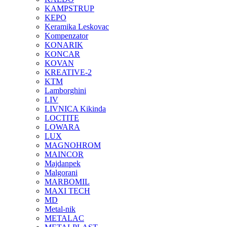
KAMPSTRUP
KEPO
Keramika Leskovac
Kompenzator
KONARIK
KONCAR
KOVAN
KREATIVE-2
KTM
Lamborghini
LIV
LIVNICA Kikinda
LOCTITE
LOWARA
LUX
MAGNOHROM
MAINCOR
Majdanpek
Malgorani
MARBOMIL
MAXI TECH
MD
Metal-nik
METALAC