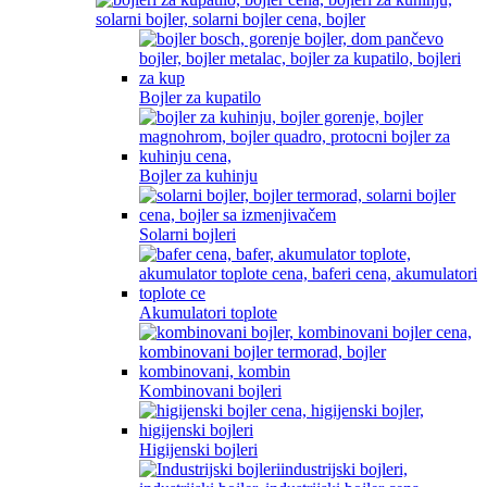
Bojler za kupatilo
Bojler za kuhinju
Solarni bojleri
Akumulatori toplote
Kombinovani bojleri
Higijenski bojleri