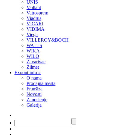
UNIS
Vaillant
Vatrosprem
Viadrus
VICARI
VIDIMA
Viega
VILLEROY&BOCH
WATTS
WIKA
WILO
Zavarivac
Zilmet
Expont info
»
O nama
Prodajna mesta
Franšiza
Novosti
Zaposlenje
Galerija