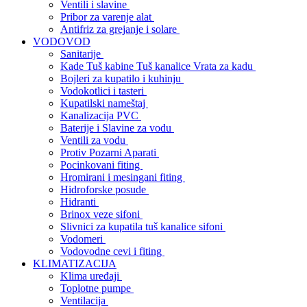
Ventili i slavine
Pribor za varenje alat
Antifriz za grejanje i solare
VODOVOD
Sanitarije
Kade Tuš kabine Tuš kanalice Vrata za kadu
Bojleri za kupatilo i kuhinju
Vodokotlici i tasteri
Kupatilski nameštaj
Kanalizacija PVC
Baterije i Slavine za vodu
Ventili za vodu
Protiv Pozarni Aparati
Pocinkovani fiting
Hromirani i mesingani fiting
Hidroforske posude
Hidranti
Brinox veze sifoni
Slivnici za kupatila tuš kanalice sifoni
Vodomeri
Vodovodne cevi i fiting
KLIMATIZACIJA
Klima uređaji
Toplotne pumpe
Ventilacija