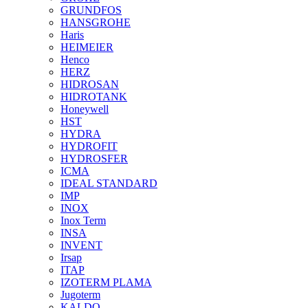
GRUNDFOS
HANSGROHE
Haris
HEIMEIER
Henco
HERZ
HIDROSAN
HIDROTANK
Honeywell
HST
HYDRA
HYDROFIT
HYDROSFER
ICMA
IDEAL STANDARD
IMP
INOX
Inox Term
INSA
INVENT
Irsap
ITAP
IZOTERM PLAMA
Jugoterm
KALDO