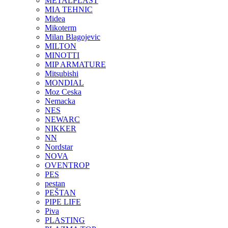
METALPLAST
MIA TEHNIC
Midea
Mikoterm
Milan Blagojevic
MILTON
MINOTTI
MIP ARMATURE
Mitsubishi
MONDIAL
Moz Ceska
Nemacka
NES
NEWARC
NIKKER
NN
Nordstar
NOVA
OVENTROP
PES
pestan
PEŠTAN
PIPE LIFE
Piva
PLASTING