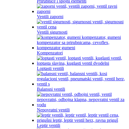
Prirubnice i spojni elementi
Ventili zaporni
Ventili sigurnosti
Kompenzatori
Loptasti ventili
Balansni ventili
Nepovratni ventili
Leptir ventili