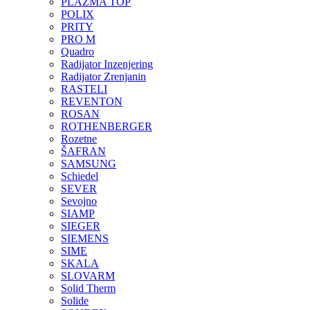
PLAZMA TOP
POLIX
PRITY
PRO M
Quadro
Radijator Inzenjering
Radijator Zrenjanin
RASTELI
REVENTON
ROSAN
ROTHENBERGER
Rozetne
ŠAFRAN
SAMSUNG
Schiedel
SEVER
Sevojno
SIAMP
SIEGER
SIEMENS
SIME
SKALA
SLOVARM
Solid Therm
Solide