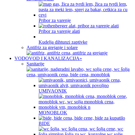
Pribor za varenje
Pribor za varenje alati
Kudelja dihtunzi zaptivke
Antifriz za grejanje i solare
VODOVOD I KANALIZACIJA
»
Sanitarije
UMIVAONIK
MONOBLOK
BIDE