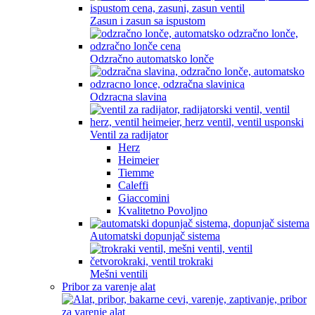
Zasun i zasun sa ispustom
Odzračno automatsko lonče
Odzracna slavina
Ventil za radijator
Herz
Heimeier
Tiemme
Caleffi
Giaccomini
Kvalitetno Povoljno
Automatski dopunjač sistema
Mešni ventili
Pribor za varenje alat