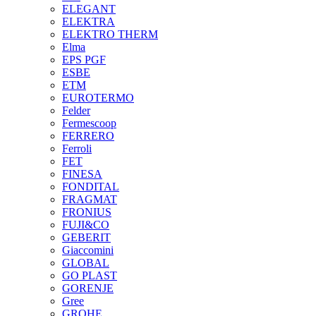
ELEGANT
ELEKTRA
ELEKTRO THERM
Elma
EPS PGF
ESBE
ETM
EUROTERMO
Felder
Fermescoop
FERRERO
Ferroli
FET
FINESA
FONDITAL
FRAGMAT
FRONIUS
FUJI&CO
GEBERIT
Giaccomini
GLOBAL
GO PLAST
GORENJE
Gree
GROHE