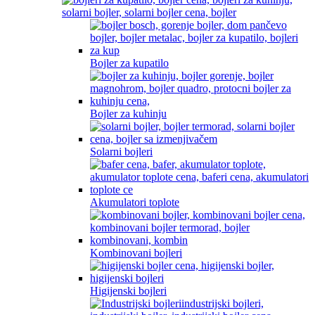
Bojler za kupatilo
Bojler za kuhinju
Solarni bojleri
Akumulatori toplote
Kombinovani bojleri
Higijenski bojleri