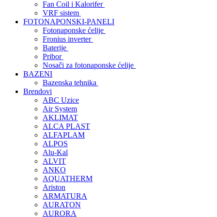
Fan Coil i Kalorifer
VRF sistem
FOTONAPONSKI-PANELI
Fotonaponske ćelije
Fronius inverter
Baterije
Pribor
Nosači za fotonaponske ćelije
BAZENI
Bazenska tehnika
Brendovi
ABC Uzice
Air System
AKLIMAT
ALCA PLAST
ALFAPLAM
ALPOS
Alu-Kal
ALVIT
ANKO
AQUATHERM
Ariston
ARMATURA
AURATON
AURORA