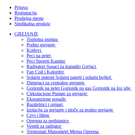
Prijava
Registracija
Prodajna mesta
Sindikalna prodaja
GREJANJE
Toplotna pumpa
Podno grejanje
Kotlovi
Peci na pelet
Peci Sporeti Kamini
Radijatori Susaci za kupatilo Grejaci
Fan Coil i Kalorifer
Solarni sistemi Solarni paneli i solarni bojleri
Dimnjaci za centralno grejanje
Gorionik na pelet Gorionik na gas Gorionik na loz ulje
Cirkulacione Pumpe za grejanje
Ekspanzione posude
Razdelnici i ormari
Izolacija za grejanje i ploče za podno grejanje
Cevi i fiting
Oprema za podstanice
Ventili za radijator
Termostati Manometri Merna Oprema