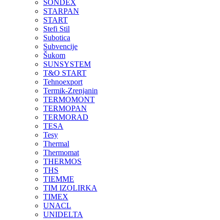
SONDEX
STARPAN
START
Stefi Stil
Subotica
Subvencije
Šukom
SUNSYSTEM
T&O START
Tehnoexport
Termik-Zrenjanin
TERMOMONT
TERMOPAN
TERMORAD
TESA
Tesy
Thermal
Thermomat
THERMOS
THS
TIEMME
TIM IZOLIRKA
TIMEX
UNACL
UNIDELTA