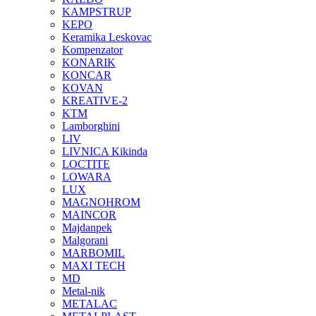
KAMPSTRUP
KEPO
Keramika Leskovac
Kompenzator
KONARIK
KONCAR
KOVAN
KREATIVE-2
KTM
Lamborghini
LIV
LIVNICA Kikinda
LOCTITE
LOWARA
LUX
MAGNOHROM
MAINCOR
Majdanpek
Malgorani
MARBOMIL
MAXI TECH
MD
Metal-nik
METALAC