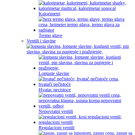
Kalorimetri
Termo glave
Ventili i slavine
Loptaste slavine
Hvatac necistoce
Nepovratni ventili
Regulacioni ventili