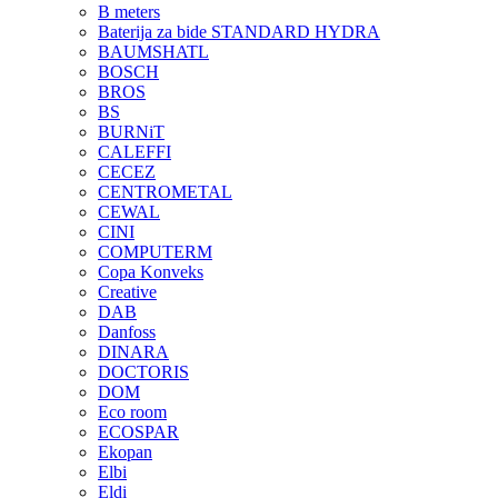
B meters
Baterija za bide STANDARD HYDRA
BAUMSHATL
BOSCH
BROS
BS
BURNiT
CALEFFI
CECEZ
CENTROMETAL
CEWAL
CINI
COMPUTERM
Copa Konveks
Creative
DAB
Danfoss
DINARA
DOCTORIS
DOM
Eco room
ECOSPAR
Ekopan
Elbi
Eldi