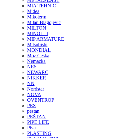
METALPLAST
MIA TEHNIC
Midea
Mikoterm
Milan Blagojevic
MILTON
MINOTTI
MIP ARMATURE
Mitsubishi
MONDIAL
Moz Ceska
Nemacka
NES
NEWARC
NIKKER
NN
Nordstar
NOVA
OVENTROP
PES
pestan
PEŠTAN
PIPE LIFE
Piva
PLASTING