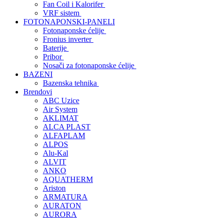
Fan Coil i Kalorifer
VRF sistem
FOTONAPONSKI-PANELI
Fotonaponske ćelije
Fronius inverter
Baterije
Pribor
Nosači za fotonaponske ćelije
BAZENI
Bazenska tehnika
Brendovi
ABC Uzice
Air System
AKLIMAT
ALCA PLAST
ALFAPLAM
ALPOS
Alu-Kal
ALVIT
ANKO
AQUATHERM
Ariston
ARMATURA
AURATON
AURORA