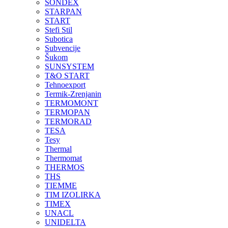
SONDEX
STARPAN
START
Stefi Stil
Subotica
Subvencije
Šukom
SUNSYSTEM
T&O START
Tehnoexport
Termik-Zrenjanin
TERMOMONT
TERMOPAN
TERMORAD
TESA
Tesy
Thermal
Thermomat
THERMOS
THS
TIEMME
TIM IZOLIRKA
TIMEX
UNACL
UNIDELTA