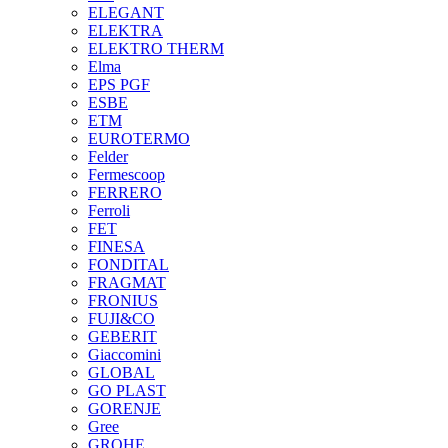
ELEGANT
ELEKTRA
ELEKTRO THERM
Elma
EPS PGF
ESBE
ETM
EUROTERMO
Felder
Fermescoop
FERRERO
Ferroli
FET
FINESA
FONDITAL
FRAGMAT
FRONIUS
FUJI&CO
GEBERIT
Giaccomini
GLOBAL
GO PLAST
GORENJE
Gree
GROHE