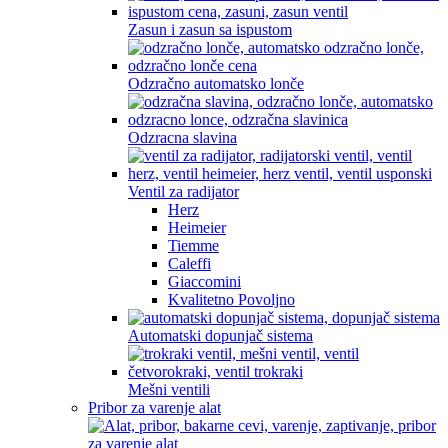
Zasun i zasun sa ispustom
Odzračno automatsko lonče
Odzracna slavina
Ventil za radijator
Herz
Heimeier
Tiemme
Caleffi
Giaccomini
Kvalitetno Povoljno
Automatski dopunjač sistema
Mešni ventili
Pribor za varenje alat