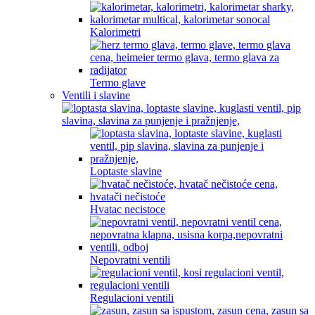
Kalorimetri
Termo glave
Ventili i slavine
Loptaste slavine
Hvatac necistoce
Nepovratni ventili
Regulacioni ventili