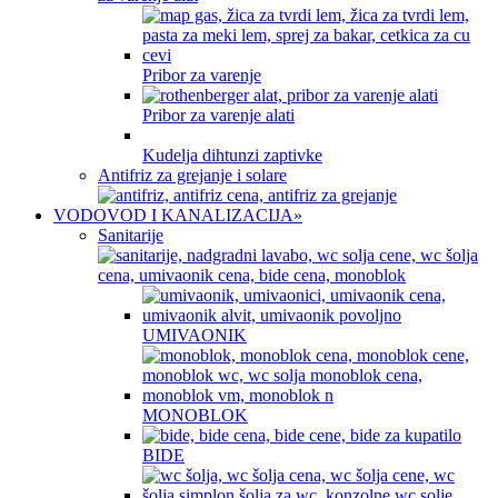
Pribor za varenje
Pribor za varenje alati
Kudelja dihtunzi zaptivke
Antifriz za grejanje i solare
VODOVOD I KANALIZACIJA
»
Sanitarije
UMIVAONIK
MONOBLOK
BIDE