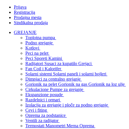
Prijava
Registracija
Prodajna mesta
Sindikalna prodaja
GREJANJE
Toplotna pumpa
Podno grejanje
Kotlovi
Peci na pelet
Peci Sporeti Kamini
Radijatori Susaci za kupatilo Grejaci
Fan Coil i Kalorifer
Solarni sistemi Solarni paneli i solarni bojleri
Dimnjaci za centralno grejanje
Gorionik na pelet Gorionik na gas Gorionik na loz ulje
Cirkulacione Pumpe za grejanje
Ekspanzione posude
Razdelnici i ormari
Izolacija za grejanje i ploče za podno grejanje
Cevi i fiting
Oprema za podstanice
Ventili za radijator
Termostati Manometri Merna Oprema