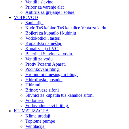
Ventili i slavine
Pribor za varenje alat
Antifriz za grejanje i solare
VODOVOD
Sanitarije
Kade Tuš kabine Tuš kanalice Vrata za kadu
Bojleri za kupatilo i kuhinju
Vodokotlici i tasteri
Kupatilski nameštaj
Kanalizacija PVC
Baterije i Slavine za vodu
Ventili za vodu
Protiv Pozarni Aparati
Pocinkovani fiting
Hromirani i mesingani fiting
Hidroforske posude
Hidranti
Brinox veze sifoni
Slivnici za kupatila tuš kanalice sifoni
Vodomeri
Vodovodne cevi i fiting
KLIMATIZACIJA
Klima uređaji
Toplotne pumpe
Ventilacija