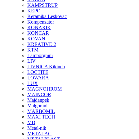
KAMPSTRUP
KEPO
Keramika Leskovac
Kompenzator
KONARIK
KONCAR
KOVAN
KREATIVE-2
KTM
Lamborghini
LIV
LIVNICA Kikinda
LOCTITE
LOWARA
LUX
MAGNOHROM
MAINCOR
Majdanpek
Malgorani
MARBOMIL
MAXI TECH
MD
Metal-nik
METALAC