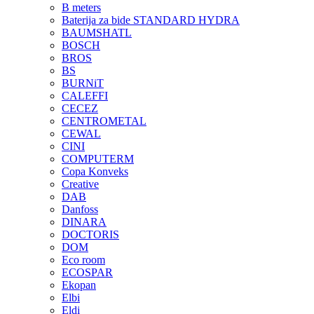
B meters
Baterija za bide STANDARD HYDRA
BAUMSHATL
BOSCH
BROS
BS
BURNiT
CALEFFI
CECEZ
CENTROMETAL
CEWAL
CINI
COMPUTERM
Copa Konveks
Creative
DAB
Danfoss
DINARA
DOCTORIS
DOM
Eco room
ECOSPAR
Ekopan
Elbi
Eldi