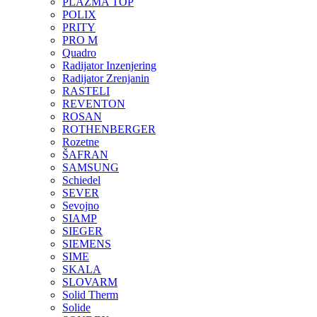
PLAZMA TOP
POLIX
PRITY
PRO M
Quadro
Radijator Inzenjering
Radijator Zrenjanin
RASTELI
REVENTON
ROSAN
ROTHENBERGER
Rozetne
ŠAFRAN
SAMSUNG
Schiedel
SEVER
Sevojno
SIAMP
SIEGER
SIEMENS
SIME
SKALA
SLOVARM
Solid Therm
Solide