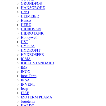
GRUNDFOS
HANSGROHE
Haris
HEIMEIER
Henco
HERZ
HIDROSAN
HIDROTANK
Honeywell
HST
HYDRA
HYDROFIT
HYDROSFER
ICMA
IDEAL STANDARD
IMP
INOX
Inox Term
INSA
INVENT
Irsap
ITAP
IZOTERM PLAMA
Jugoterm
KALDO