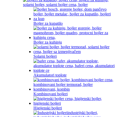
Bojler za kupatilo
Bojler za kuhinju
Solarni bojleri
Akumulatori toplote
Kombinovani bojleri
Higijenski bojleri