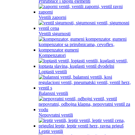
Prirubnice i spojni elementi
Ventili zaporni
Ventili sigurnosti
Kompenzatori
Loptasti ventili
Balansni ventili
Nepovratni ventili
Leptir ventili