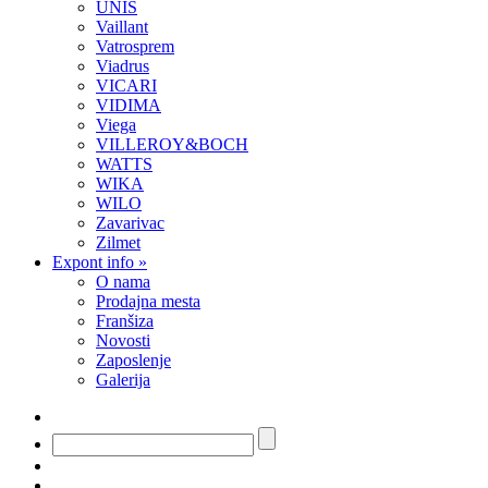
UNIS
Vaillant
Vatrosprem
Viadrus
VICARI
VIDIMA
Viega
VILLEROY&BOCH
WATTS
WIKA
WILO
Zavarivac
Zilmet
Expont info
»
O nama
Prodajna mesta
Franšiza
Novosti
Zaposlenje
Galerija