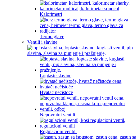
Kalorimetri
Termo glave
Ventili i slavine
Loptaste slavine
Hvatac necistoce
Nepovratni ventili
Regulacioni ventili