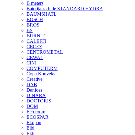
B meters
Baterija za bide STANDARD HYDRA
BAUMSHATL
BOSCH
BROS
BS
BURNiT
CALEFFI
CECEZ
CENTROMETAL
CEWAL
CINI
COMPUTERM
Copa Konveks
Creative
DAB
Danfoss
DINARA
DOCTORIS
DOM
Eco room
ECOSPAR
Ekopan
Elbi
Eldi