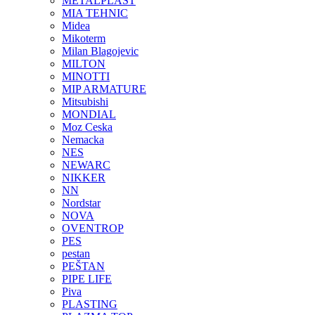
METALPLAST
MIA TEHNIC
Midea
Mikoterm
Milan Blagojevic
MILTON
MINOTTI
MIP ARMATURE
Mitsubishi
MONDIAL
Moz Ceska
Nemacka
NES
NEWARC
NIKKER
NN
Nordstar
NOVA
OVENTROP
PES
pestan
PEŠTAN
PIPE LIFE
Piva
PLASTING