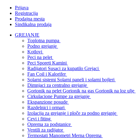
Prijava
Registracija
Prodajna mesta
Sindikalna prodaja
GREJANJE
Toplotna pumpa
Podno grejanje
Kotlovi
Peci na pelet
Peci Sporeti Kamini
Radijatori Susaci za kupatilo Grejaci
Fan Coil i Kalorifer
Solarni sistemi Solarni paneli i solarni bojleri
Dimnjaci za centralno grejanje
Gorionik na pelet Gorionik na gas Gorionik na loz ulje
Cirkulacione Pumpe za grejanje
Ekspanzione posude
Razdelnici i ormari
Izolacija za grejanje i ploče za podno grejanje
Cevi i fiting
Oprema za podstanice
Ventili za radijator
Termostati Manometri Merna Oprema