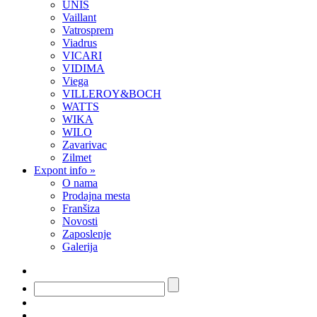
UNIS
Vaillant
Vatrosprem
Viadrus
VICARI
VIDIMA
Viega
VILLEROY&BOCH
WATTS
WIKA
WILO
Zavarivac
Zilmet
Expont info
»
O nama
Prodajna mesta
Franšiza
Novosti
Zaposlenje
Galerija