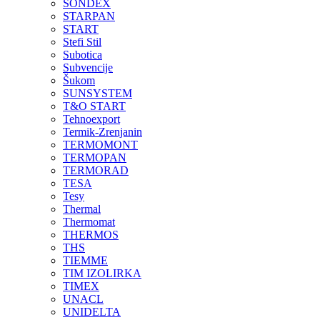
SONDEX
STARPAN
START
Stefi Stil
Subotica
Subvencije
Šukom
SUNSYSTEM
T&O START
Tehnoexport
Termik-Zrenjanin
TERMOMONT
TERMOPAN
TERMORAD
TESA
Tesy
Thermal
Thermomat
THERMOS
THS
TIEMME
TIM IZOLIRKA
TIMEX
UNACL
UNIDELTA