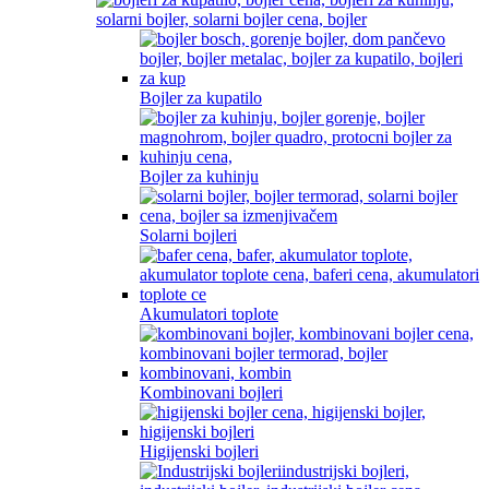
Bojler za kupatilo
Bojler za kuhinju
Solarni bojleri
Akumulatori toplote
Kombinovani bojleri
Higijenski bojleri