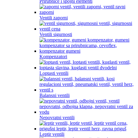
Prirubnice i spojni elementi
Ventili zaporni
Ventili sigurnosti
Kompenzatori
Loptasti ventili
Balansni ventili
Nepovratni ventili
Leptir ventili