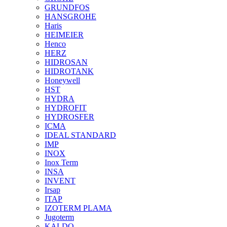
GRUNDFOS
HANSGROHE
Haris
HEIMEIER
Henco
HERZ
HIDROSAN
HIDROTANK
Honeywell
HST
HYDRA
HYDROFIT
HYDROSFER
ICMA
IDEAL STANDARD
IMP
INOX
Inox Term
INSA
INVENT
Irsap
ITAP
IZOTERM PLAMA
Jugoterm
KALDO