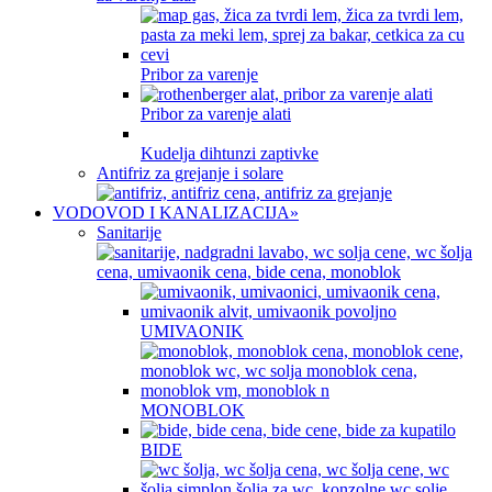
Pribor za varenje
Pribor za varenje alati
Kudelja dihtunzi zaptivke
Antifriz za grejanje i solare
VODOVOD I KANALIZACIJA
»
Sanitarije
UMIVAONIK
MONOBLOK
BIDE