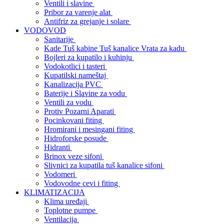
Ventili i slavine
Pribor za varenje alat
Antifriz za grejanje i solare
VODOVOD
Sanitarije
Kade Tuš kabine Tuš kanalice Vrata za kadu
Bojleri za kupatilo i kuhinju
Vodokotlici i tasteri
Kupatilski nameštaj
Kanalizacija PVC
Baterije i Slavine za vodu
Ventili za vodu
Protiv Pozarni Aparati
Pocinkovani fiting
Hromirani i mesingani fiting
Hidroforske posude
Hidranti
Brinox veze sifoni
Slivnici za kupatila tuš kanalice sifoni
Vodomeri
Vodovodne cevi i fiting
KLIMATIZACIJA
Klima uređaji
Toplotne pumpe
Ventilacija