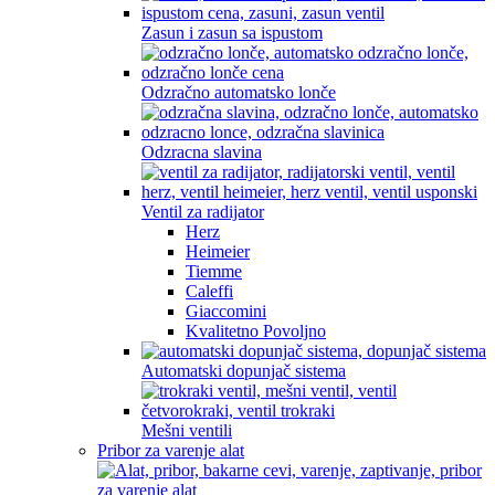
Zasun i zasun sa ispustom
Odzračno automatsko lonče
Odzracna slavina
Ventil za radijator
Herz
Heimeier
Tiemme
Caleffi
Giaccomini
Kvalitetno Povoljno
Automatski dopunjač sistema
Mešni ventili
Pribor za varenje alat