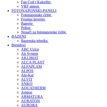
Fan Coil i Kalorifer
VRF sistem
FOTONAPONSKI-PANELI
Fotonaponske ćelije
Fronius inverter
Baterije
Pribor
Nosači za fotonaponske ćelije
BAZENI
Bazenska tehnika
Brendovi
ABC Uzice
Air System
AKLIMAT
ALCA PLAST
ALFAPLAM
ALPOS
Alu-Kal
ALVIT
ANKO
AQUATHERM
Ariston
ARMATURA
AURATON
AURORA