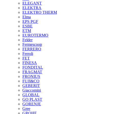
ELEGANT
ELEKTRA
ELEKTRO THERM
Elma
EPS PGF
ESBE
ETM
EUROTERMO
Felder
Fermescoop
FERRERO
Ferroli
FET
FINESA
FONDITAL
FRAGMAT
FRONIUS
FUJI&CO
GEBERIT
Giaccomini
GLOBAL
GO PLAST
GORENJE
Gree
GROHE