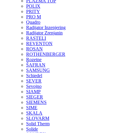
PLAZMA TOP
POLIX
PRITY
PRO M
Quadro
Radijator Inzenjering
Radijator Zrenjanin
RASTELI
REVENTON
ROSAN
ROTHENBERGER
Rozetne
ŠAFRAN
SAMSUNG
Schiedel
SEVER
Sevojno
SIAMP
SIEGER
SIEMENS
SIME
SKALA
SLOVARM
Solid Therm
Solide