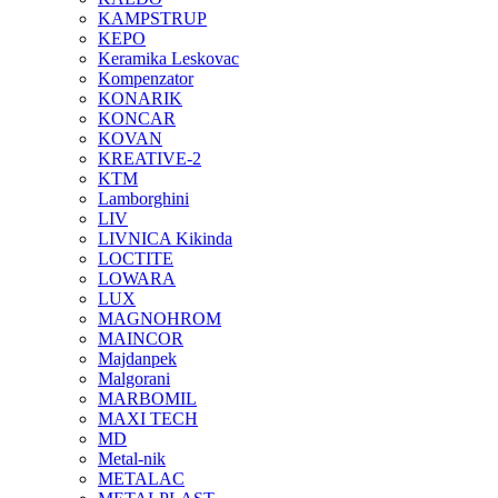
KAMPSTRUP
KEPO
Keramika Leskovac
Kompenzator
KONARIK
KONCAR
KOVAN
KREATIVE-2
KTM
Lamborghini
LIV
LIVNICA Kikinda
LOCTITE
LOWARA
LUX
MAGNOHROM
MAINCOR
Majdanpek
Malgorani
MARBOMIL
MAXI TECH
MD
Metal-nik
METALAC