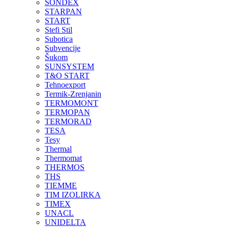
SONDEX
STARPAN
START
Stefi Stil
Subotica
Subvencije
Šukom
SUNSYSTEM
T&O START
Tehnoexport
Termik-Zrenjanin
TERMOMONT
TERMOPAN
TERMORAD
TESA
Tesy
Thermal
Thermomat
THERMOS
THS
TIEMME
TIM IZOLIRKA
TIMEX
UNACL
UNIDELTA