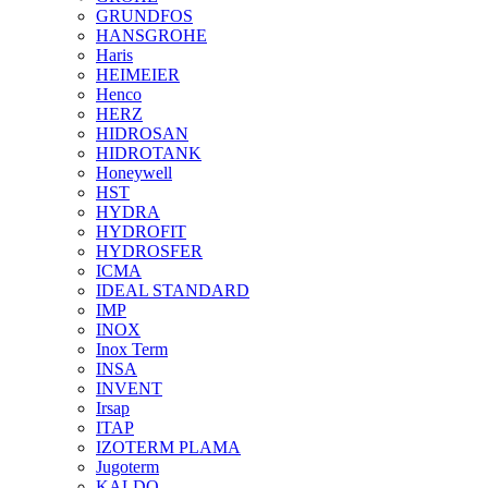
GRUNDFOS
HANSGROHE
Haris
HEIMEIER
Henco
HERZ
HIDROSAN
HIDROTANK
Honeywell
HST
HYDRA
HYDROFIT
HYDROSFER
ICMA
IDEAL STANDARD
IMP
INOX
Inox Term
INSA
INVENT
Irsap
ITAP
IZOTERM PLAMA
Jugoterm
KALDO