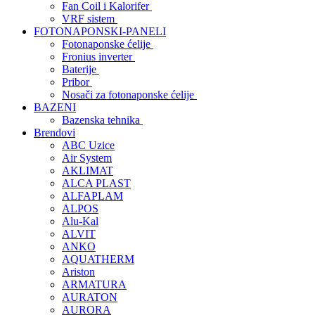
Fan Coil i Kalorifer
VRF sistem
FOTONAPONSKI-PANELI
Fotonaponske ćelije
Fronius inverter
Baterije
Pribor
Nosači za fotonaponske ćelije
BAZENI
Bazenska tehnika
Brendovi
ABC Uzice
Air System
AKLIMAT
ALCA PLAST
ALFAPLAM
ALPOS
Alu-Kal
ALVIT
ANKO
AQUATHERM
Ariston
ARMATURA
AURATON
AURORA