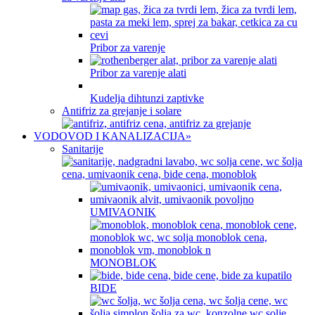
Pribor za varenje
Pribor za varenje alati
Kudelja dihtunzi zaptivke
Antifriz za grejanje i solare
VODOVOD I KANALIZACIJA
»
Sanitarije
UMIVAONIK
MONOBLOK
BIDE