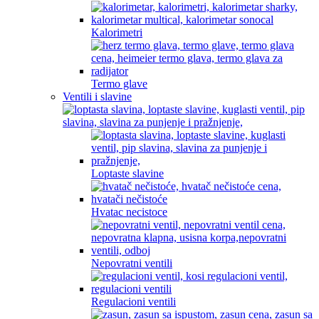
Kalorimetri
Termo glave
Ventili i slavine
Loptaste slavine
Hvatac necistoce
Nepovratni ventili
Regulacioni ventili