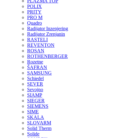
PLAZMA TOP
POLIX
PRITY
PRO M
Quadro
Radijator Inzenjering
Radijator Zrenjanin
RASTELI
REVENTON
ROSAN
ROTHENBERGER
Rozetne
ŠAFRAN
SAMSUNG
Schiedel
SEVER
Sevojno
SIAMP
SIEGER
SIEMENS
SIME
SKALA
SLOVARM
Solid Therm
Solide