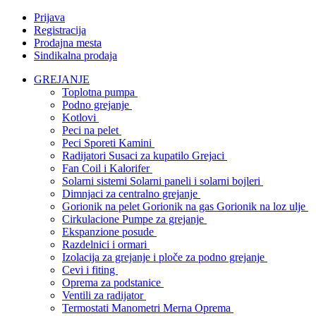
Prijava
Registracija
Prodajna mesta
Sindikalna prodaja
GREJANJE
Toplotna pumpa
Podno grejanje
Kotlovi
Peci na pelet
Peci Sporeti Kamini
Radijatori Susaci za kupatilo Grejaci
Fan Coil i Kalorifer
Solarni sistemi Solarni paneli i solarni bojleri
Dimnjaci za centralno grejanje
Gorionik na pelet Gorionik na gas Gorionik na loz ulje
Cirkulacione Pumpe za grejanje
Ekspanzione posude
Razdelnici i ormari
Izolacija za grejanje i ploče za podno grejanje
Cevi i fiting
Oprema za podstanice
Ventili za radijator
Termostati Manometri Merna Oprema