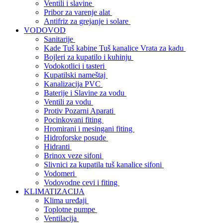
Ventili i slavine
Pribor za varenje alat
Antifriz za grejanje i solare
VODOVOD
Sanitarije
Kade Tuš kabine Tuš kanalice Vrata za kadu
Bojleri za kupatilo i kuhinju
Vodokotlici i tasteri
Kupatilski nameštaj
Kanalizacija PVC
Baterije i Slavine za vodu
Ventili za vodu
Protiv Pozarni Aparati
Pocinkovani fiting
Hromirani i mesingani fiting
Hidroforske posude
Hidranti
Brinox veze sifoni
Slivnici za kupatila tuš kanalice sifoni
Vodomeri
Vodovodne cevi i fiting
KLIMATIZACIJA
Klima uređaji
Toplotne pumpe
Ventilacija