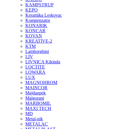
KAMPSTRUP
KEPO
Keramika Leskovac
Kompenzator
KONARIK
KONCAR
KOVAN
KREATIVE-2
KTM
Lamborghini
LIV
LIVNICA Kikinda
LOCTITE
LOWARA
LUX
MAGNOHROM
MAINCOR
Majdanpek
Malgorani
MARBOMIL
MAXI TECH
MD
Metal-nik
METALAC