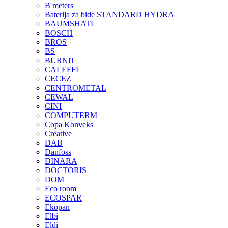
B meters
Baterija za bide STANDARD HYDRA
BAUMSHATL
BOSCH
BROS
BS
BURNiT
CALEFFI
CECEZ
CENTROMETAL
CEWAL
CINI
COMPUTERM
Copa Konveks
Creative
DAB
Danfoss
DINARA
DOCTORIS
DOM
Eco room
ECOSPAR
Ekopan
Elbi
Eldi