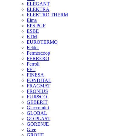
ELEGANT
ELEKTRA
ELEKTRO THERM
Elma
EPS PGF
ESBE
ETM
EUROTERMO
Felder
Fermescoop
FERRERO
Ferroli
FET
FINESA
FONDITAL
FRAGMAT
FRONIUS
FUJI&CO
GEBERIT
Giaccomini
GLOBAL
GO PLAST
GORENJE
Gree
GROHE