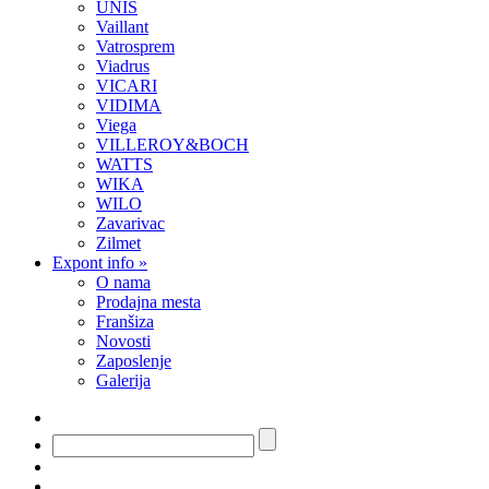
UNIS
Vaillant
Vatrosprem
Viadrus
VICARI
VIDIMA
Viega
VILLEROY&BOCH
WATTS
WIKA
WILO
Zavarivac
Zilmet
Expont info
»
O nama
Prodajna mesta
Franšiza
Novosti
Zaposlenje
Galerija