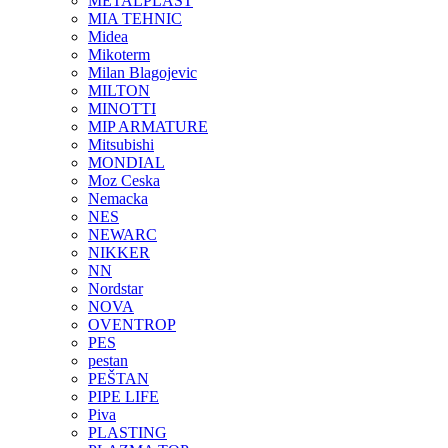
METALPLAST
MIA TEHNIC
Midea
Mikoterm
Milan Blagojevic
MILTON
MINOTTI
MIP ARMATURE
Mitsubishi
MONDIAL
Moz Ceska
Nemacka
NES
NEWARC
NIKKER
NN
Nordstar
NOVA
OVENTROP
PES
pestan
PEŠTAN
PIPE LIFE
Piva
PLASTING