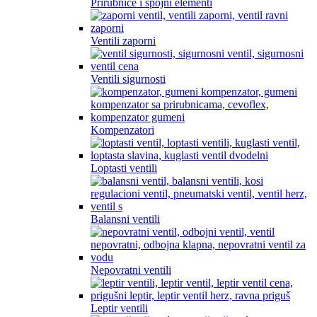
Prirubnice i spojni elementi
Ventili zaporni
Ventili sigurnosti
Kompenzatori
Loptasti ventili
Balansni ventili
Nepovratni ventili
Leptir ventili