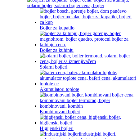
Bojler za kupatilo
Bojler za kuhinju
Solarni bojleri
Akumulatori toplote
Kombinovani bojleri
Higijenski bojleri