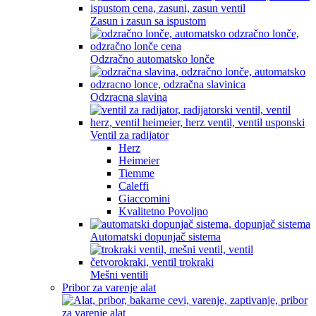
Zasun i zasun sa ispustom
Odzračno automatsko lonče
Odzracna slavina
Ventil za radijator
Herz
Heimeier
Tiemme
Caleffi
Giaccomini
Kvalitetno Povoljno
Automatski dopunjač sistema
Mešni ventili
Pribor za varenje alat