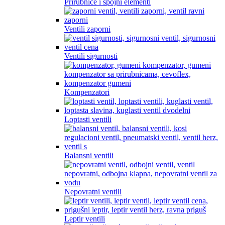
Prirubnice i spojni elementi
Ventili zaporni
Ventili sigurnosti
Kompenzatori
Loptasti ventili
Balansni ventili
Nepovratni ventili
Leptir ventili