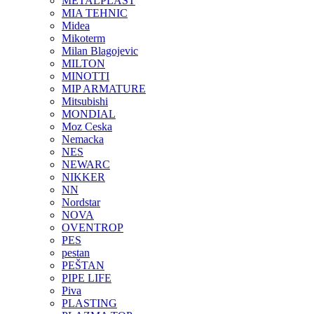
METALPLAST
MIA TEHNIC
Midea
Mikoterm
Milan Blagojevic
MILTON
MINOTTI
MIP ARMATURE
Mitsubishi
MONDIAL
Moz Ceska
Nemacka
NES
NEWARC
NIKKER
NN
Nordstar
NOVA
OVENTROP
PES
pestan
PEŠTAN
PIPE LIFE
Piva
PLASTING