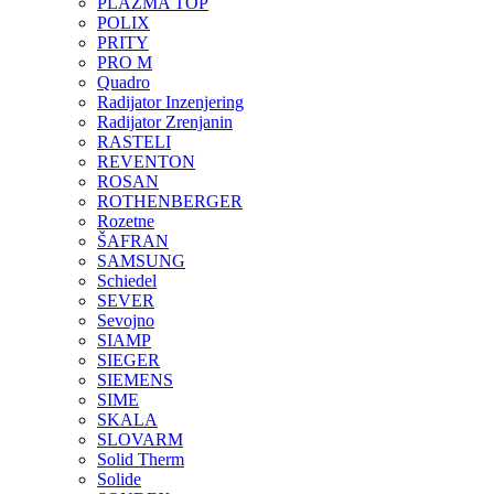
PLAZMA TOP
POLIX
PRITY
PRO M
Quadro
Radijator Inzenjering
Radijator Zrenjanin
RASTELI
REVENTON
ROSAN
ROTHENBERGER
Rozetne
ŠAFRAN
SAMSUNG
Schiedel
SEVER
Sevojno
SIAMP
SIEGER
SIEMENS
SIME
SKALA
SLOVARM
Solid Therm
Solide