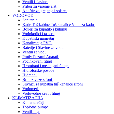
Ventili i slavine
Pribor za varenje alat
Antifriz za grejanje i solare
VODOVOD
Sanitarije
Kade Tuš kabine Tuš kanalice Vrata za kadu
Bojleri za kupatilo i kuhinju
Vodokotlici i tasteri
Kupatilski nameštaj
Kanalizacija PVC
Baterije i Slavine za vodu
Ventili za vodu
Protiv Pozarni Aparati
Pocinkovani fiting
Hromirani i mesingani fiting
Hidroforske posude
Hidranti
Brinox veze sifoni
Slivnici za kupatila tuš kanalice sifoni
Vodomeri
Vodovodne cevi i fiting
KLIMATIZACIJA
Klima uređaji
Toplotne pumpe
Ventilacija