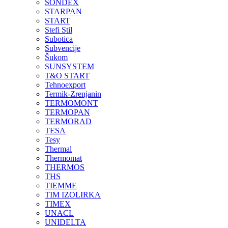
SONDEX
STARPAN
START
Stefi Stil
Subotica
Subvencije
Šukom
SUNSYSTEM
T&O START
Tehnoexport
Termik-Zrenjanin
TERMOMONT
TERMOPAN
TERMORAD
TESA
Tesy
Thermal
Thermomat
THERMOS
THS
TIEMME
TIM IZOLIRKA
TIMEX
UNACL
UNIDELTA