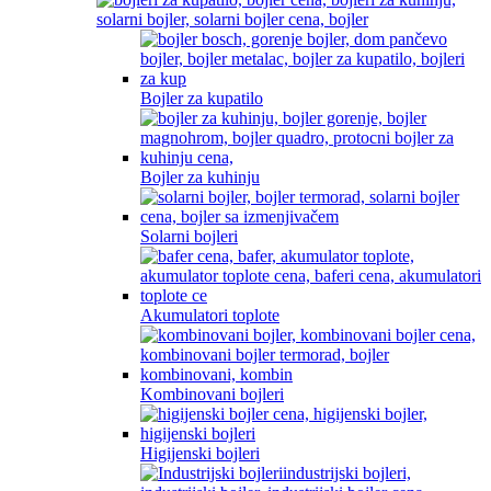
Bojler za kupatilo
Bojler za kuhinju
Solarni bojleri
Akumulatori toplote
Kombinovani bojleri
Higijenski bojleri