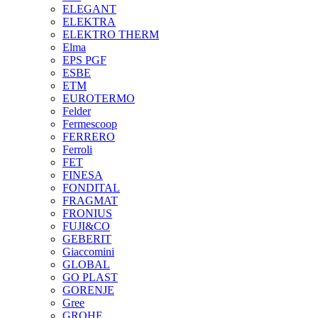
ELEGANT
ELEKTRA
ELEKTRO THERM
Elma
EPS PGF
ESBE
ETM
EUROTERMO
Felder
Fermescoop
FERRERO
Ferroli
FET
FINESA
FONDITAL
FRAGMAT
FRONIUS
FUJI&CO
GEBERIT
Giaccomini
GLOBAL
GO PLAST
GORENJE
Gree
GROHE