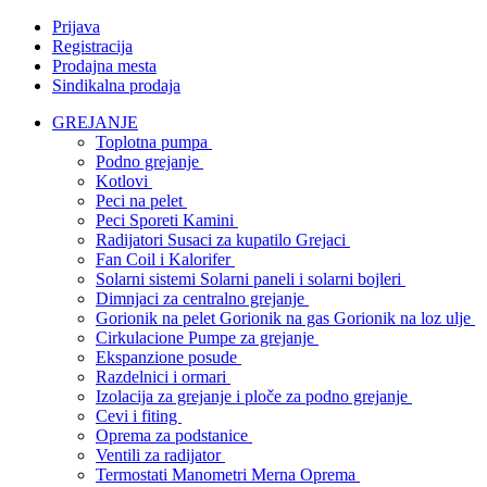
Prijava
Registracija
Prodajna mesta
Sindikalna prodaja
GREJANJE
Toplotna pumpa
Podno grejanje
Kotlovi
Peci na pelet
Peci Sporeti Kamini
Radijatori Susaci za kupatilo Grejaci
Fan Coil i Kalorifer
Solarni sistemi Solarni paneli i solarni bojleri
Dimnjaci za centralno grejanje
Gorionik na pelet Gorionik na gas Gorionik na loz ulje
Cirkulacione Pumpe za grejanje
Ekspanzione posude
Razdelnici i ormari
Izolacija za grejanje i ploče za podno grejanje
Cevi i fiting
Oprema za podstanice
Ventili za radijator
Termostati Manometri Merna Oprema