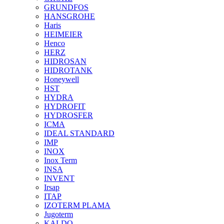
GRUNDFOS
HANSGROHE
Haris
HEIMEIER
Henco
HERZ
HIDROSAN
HIDROTANK
Honeywell
HST
HYDRA
HYDROFIT
HYDROSFER
ICMA
IDEAL STANDARD
IMP
INOX
Inox Term
INSA
INVENT
Irsap
ITAP
IZOTERM PLAMA
Jugoterm
KALDO