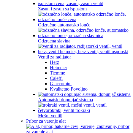
Zasun i zasun sa ispustom
Odzračno automatsko lonče
Odzracna slavina
Ventil za radijator
Herz
Heimeier
Tiemme
Caleffi
Giaccomini
Kvalitetno Povoljno
Automatski dopunjač sistema
Mešni ventili
Pribor za varenje alat