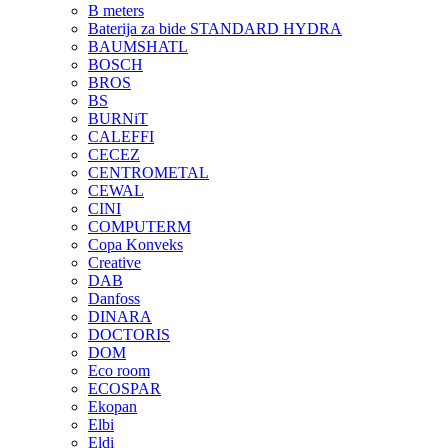
B meters
Baterija za bide STANDARD HYDRA
BAUMSHATL
BOSCH
BROS
BS
BURNiT
CALEFFI
CECEZ
CENTROMETAL
CEWAL
CINI
COMPUTERM
Copa Konveks
Creative
DAB
Danfoss
DINARA
DOCTORIS
DOM
Eco room
ECOSPAR
Ekopan
Elbi
Eldi