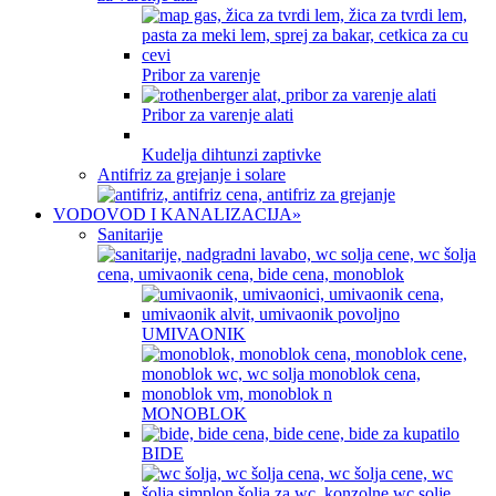
Pribor za varenje
Pribor za varenje alati
Kudelja dihtunzi zaptivke
Antifriz za grejanje i solare
VODOVOD I KANALIZACIJA
»
Sanitarije
UMIVAONIK
MONOBLOK
BIDE