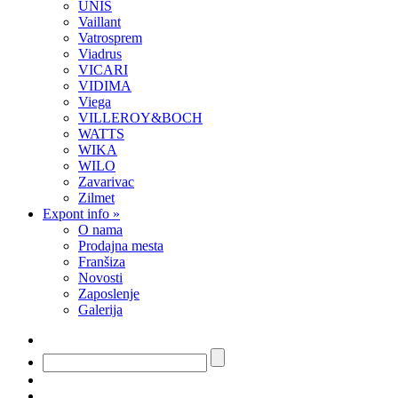
UNIS
Vaillant
Vatrosprem
Viadrus
VICARI
VIDIMA
Viega
VILLEROY&BOCH
WATTS
WIKA
WILO
Zavarivac
Zilmet
Expont info
»
O nama
Prodajna mesta
Franšiza
Novosti
Zaposlenje
Galerija