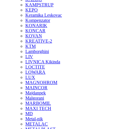
KAMPSTRUP
KEPO
Keramika Leskovac
Kompenzator
KONARIK
KONCAR
KOVAN
KREATIVE-2
KTM
Lamborghini
LIV
LIVNICA Kikinda
LOCTITE
LOWARA
LUX
MAGNOHROM
MAINCOR
Majdanpek
Malgorani
MARBOMIL
MAXI TECH
MD
Metal-nik
METALAC