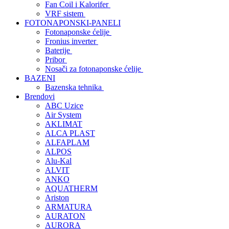
Fan Coil i Kalorifer
VRF sistem
FOTONAPONSKI-PANELI
Fotonaponske ćelije
Fronius inverter
Baterije
Pribor
Nosači za fotonaponske ćelije
BAZENI
Bazenska tehnika
Brendovi
ABC Uzice
Air System
AKLIMAT
ALCA PLAST
ALFAPLAM
ALPOS
Alu-Kal
ALVIT
ANKO
AQUATHERM
Ariston
ARMATURA
AURATON
AURORA