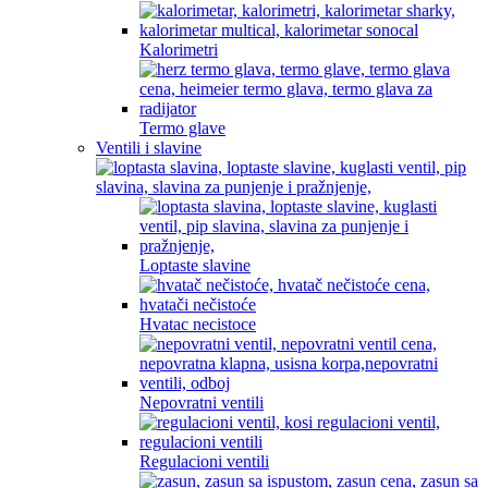
Kalorimetri
Termo glave
Ventili i slavine
Loptaste slavine
Hvatac necistoce
Nepovratni ventili
Regulacioni ventili