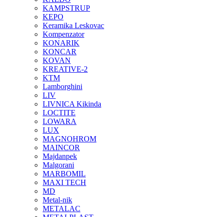
KAMPSTRUP
KEPO
Keramika Leskovac
Kompenzator
KONARIK
KONCAR
KOVAN
KREATIVE-2
KTM
Lamborghini
LIV
LIVNICA Kikinda
LOCTITE
LOWARA
LUX
MAGNOHROM
MAINCOR
Majdanpek
Malgorani
MARBOMIL
MAXI TECH
MD
Metal-nik
METALAC