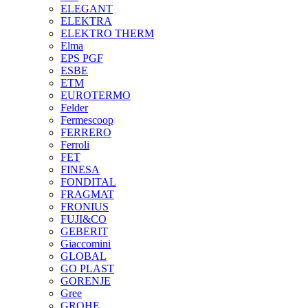
ELEGANT
ELEKTRA
ELEKTRO THERM
Elma
EPS PGF
ESBE
ETM
EUROTERMO
Felder
Fermescoop
FERRERO
Ferroli
FET
FINESA
FONDITAL
FRAGMAT
FRONIUS
FUJI&CO
GEBERIT
Giaccomini
GLOBAL
GO PLAST
GORENJE
Gree
GROHE