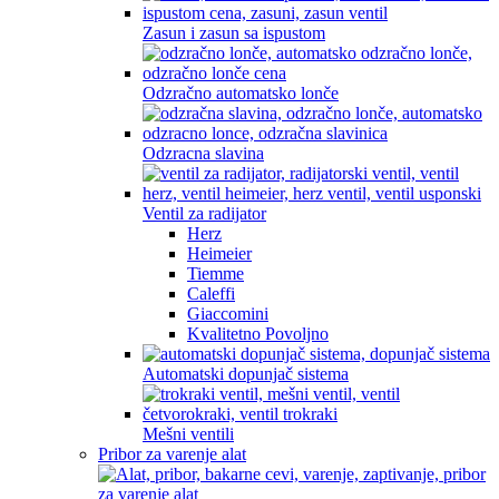
Zasun i zasun sa ispustom
Odzračno automatsko lonče
Odzracna slavina
Ventil za radijator
Herz
Heimeier
Tiemme
Caleffi
Giaccomini
Kvalitetno Povoljno
Automatski dopunjač sistema
Mešni ventili
Pribor za varenje alat