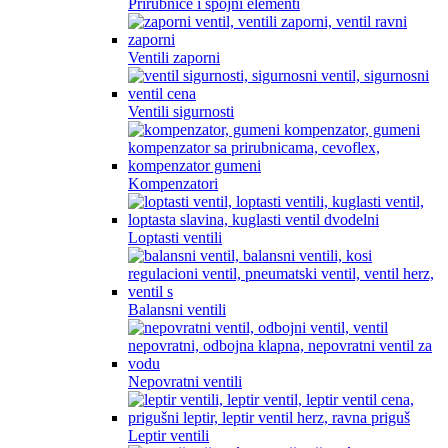
Prirubnice i spojni elementi
Ventili zaporni
Ventili sigurnosti
Kompenzatori
Loptasti ventili
Balansni ventili
Nepovratni ventili
Leptir ventili