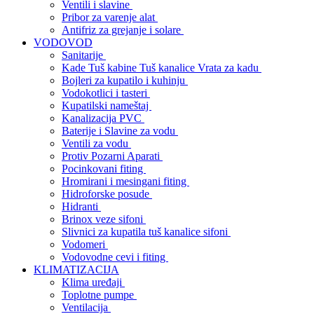
Ventili i slavine
Pribor za varenje alat
Antifriz za grejanje i solare
VODOVOD
Sanitarije
Kade Tuš kabine Tuš kanalice Vrata za kadu
Bojleri za kupatilo i kuhinju
Vodokotlici i tasteri
Kupatilski nameštaj
Kanalizacija PVC
Baterije i Slavine za vodu
Ventili za vodu
Protiv Pozarni Aparati
Pocinkovani fiting
Hromirani i mesingani fiting
Hidroforske posude
Hidranti
Brinox veze sifoni
Slivnici za kupatila tuš kanalice sifoni
Vodomeri
Vodovodne cevi i fiting
KLIMATIZACIJA
Klima uređaji
Toplotne pumpe
Ventilacija