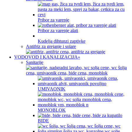
Pribor za varenje
Pribor za varenje alati
Kudelja dihtunzi zaptivke
Antifriz za grejanje i solare
VODOVOD I KANALIZACIJA
»
Sanitarije
UMIVAONIK
MONOBLOK
BIDE