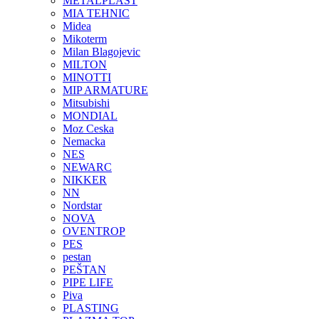
METALPLAST
MIA TEHNIC
Midea
Mikoterm
Milan Blagojevic
MILTON
MINOTTI
MIP ARMATURE
Mitsubishi
MONDIAL
Moz Ceska
Nemacka
NES
NEWARC
NIKKER
NN
Nordstar
NOVA
OVENTROP
PES
pestan
PEŠTAN
PIPE LIFE
Piva
PLASTING