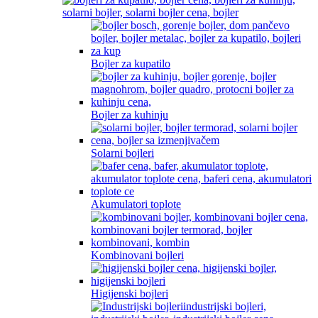
Bojler za kupatilo
Bojler za kuhinju
Solarni bojleri
Akumulatori toplote
Kombinovani bojleri
Higijenski bojleri