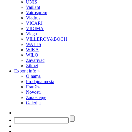
UNIS
Vaillant
Vatrosprem
Viadrus
VICARI
VIDIMA
Viega
VILLEROY&BOCH
WATTS
WIKA
WILO
Zavarivac
Zilmet
Expont info
»
O nama
Prodajna mesta
Franšiza
Novosti
Zaposlenje
Galerija