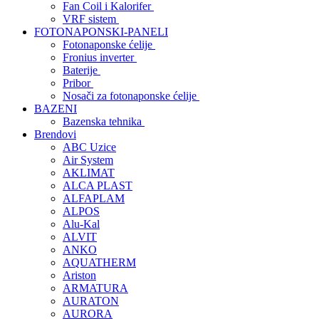
Fan Coil i Kalorifer
VRF sistem
FOTONAPONSKI-PANELI
Fotonaponske ćelije
Fronius inverter
Baterije
Pribor
Nosači za fotonaponske ćelije
BAZENI
Bazenska tehnika
Brendovi
ABC Uzice
Air System
AKLIMAT
ALCA PLAST
ALFAPLAM
ALPOS
Alu-Kal
ALVIT
ANKO
AQUATHERM
Ariston
ARMATURA
AURATON
AURORA