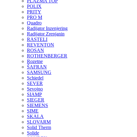
PLAZMA TOP
POLIX
PRITY
PRO M
Quadro
Radijator Inzenjering
Radijator Zrenjanin
RASTELI
REVENTON
ROSAN
ROTHENBERGER
Rozetne
ŠAFRAN
SAMSUNG
Schiedel
SEVER
Sevojno
SIAMP
SIEGER
SIEMENS
SIME
SKALA
SLOVARM
Solid Therm
Solide