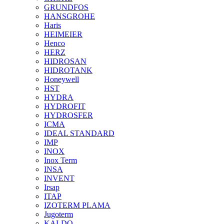
GRUNDFOS
HANSGROHE
Haris
HEIMEIER
Henco
HERZ
HIDROSAN
HIDROTANK
Honeywell
HST
HYDRA
HYDROFIT
HYDROSFER
ICMA
IDEAL STANDARD
IMP
INOX
Inox Term
INSA
INVENT
Irsap
ITAP
IZOTERM PLAMA
Jugoterm
KALDO