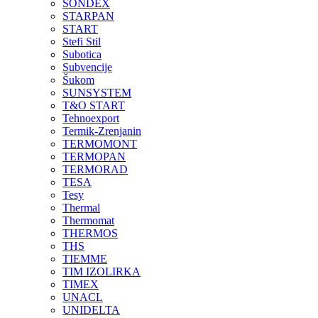
SONDEX
STARPAN
START
Stefi Stil
Subotica
Subvencije
Šukom
SUNSYSTEM
T&O START
Tehnoexport
Termik-Zrenjanin
TERMOMONT
TERMOPAN
TERMORAD
TESA
Tesy
Thermal
Thermomat
THERMOS
THS
TIEMME
TIM IZOLIRKA
TIMEX
UNACL
UNIDELTA