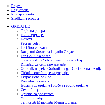
Prijava
Registracija
Prodajna mesta
Sindikalna prodaja
GREJANJE
Toplotna pumpa
Podno grejanje
Kotlovi
Peci na pelet
Peci Sporeti Kamini
Radijatori Susaci za kupatilo Grejaci
Fan Coil i Kalorifer
Solarni sistemi Solarni paneli i solarni bojleri
Dimnjaci za centralno grejanje
Gorionik na pelet Gorionik na gas Gorionik na loz ulje
Cirkulacione Pumpe za grejanje
Ekspanzione posude
Razdelnici i ormari
Izolacija za grejanje i ploče za podno grejanje
Cevi i fiting
Oprema za podstanice
Ventili za radijator
Termostati Manometri Merna Oprema