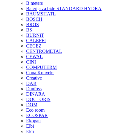
B meters
Baterija za bide STANDARD HYDRA
BAUMSHATL
BOSCH
BROS
BS
BURNiT
CALEFFI
CECEZ
CENTROMETAL
CEWAL
CINI
COMPUTERM
Copa Konveks
Creative
DAB
Danfoss
DINARA
DOCTORIS
DOM
Eco room
ECOSPAR
Ekopan
Elbi
Eldi