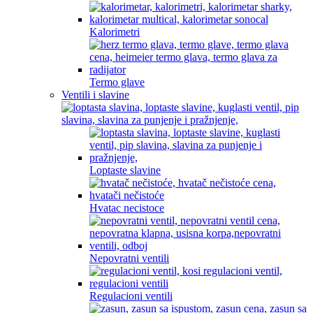
Kalorimetri
Termo glave
Ventili i slavine
Loptaste slavine
Hvatac necistoce
Nepovratni ventili
Regulacioni ventili