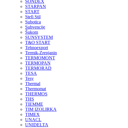
SONDEX
STARPAN
START
Stefi Stil
Subotica
Subvencije
Šukom
SUNSYSTEM
T&O START
Tehnoexport
Termik-Zrenjanin
TERMOMONT
TERMOPAN
TERMORAD
TESA
Tesy
Thermal
Thermomat
THERMOS
THS
TIEMME
TIM IZOLIRKA
TIMEX
UNACL
UNIDELTA