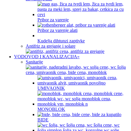
Pribor za varenje
Pribor za varenje alati
Kudelja dihtunzi zaptivke
Antifriz za grejanje i solare
VODOVOD I KANALIZACIJA
»
Sanitarije
UMIVAONIK
MONOBLOK
BIDE