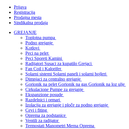
Prijava
Registracija
Prodajna mesta
Sindikalna prodaja
GREJANJE
Toplotna pumpa
Podno grejanje
Kotlovi
Peci na pelet
Peci Sporeti Kamini
Radijatori Susaci za kupatilo Grejaci
Fan Coil i Kalorifer
Solarni sistemi Solarni paneli i solarni bojleri
Dimnjaci za centralno grejanje
Gorionik na pelet Gorionik na gas Gorionik na loz ulje
Cirkulacione Pumpe za grejanje
Ekspanzione posude
Razdelnici i ormari
Izolacija za grejanje i ploče za podno grejanje
Cevi i fiting
Oprema za podstanice
Ventili za radijator
Termostati Manometri Merna Oprema