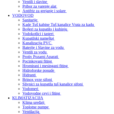
Ventili i slavine
Pribor za varenje alat
Antifriz za grejanje i solare
VODOVOD
Sanitarije
Kade Tuš kabine Tuš kanalice Vrata za kadu
Bojleri za kupatilo i kuhinju
Vodokotlici i tasteri
Kupatilski nameštaj
Kanalizacija PVC
Baterije i Slavine za vodu
Ventili za vodu
Protiv Pozarni Aparati
Pocinkovani fiting
Hromirani i mesingani fiting
Hidroforske posude
Hidranti
Brinox veze sifoni
Slivnici za kupatila tuš kanalice sifoni
Vodomeri
Vodovodne cevi i fiting
KLIMATIZACIJA
Klima uređaji
Toplotne pumpe
Ventilacija