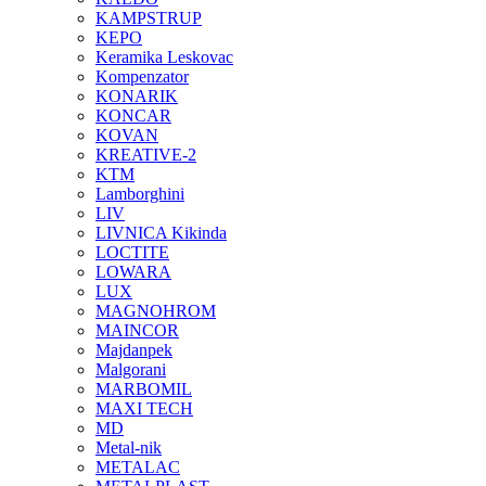
KAMPSTRUP
KEPO
Keramika Leskovac
Kompenzator
KONARIK
KONCAR
KOVAN
KREATIVE-2
KTM
Lamborghini
LIV
LIVNICA Kikinda
LOCTITE
LOWARA
LUX
MAGNOHROM
MAINCOR
Majdanpek
Malgorani
MARBOMIL
MAXI TECH
MD
Metal-nik
METALAC