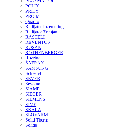
PLAZMA TOP
POLIX
PRITY
PRO M
Quadro
Radijator Inzenjering
Radijator Zrenjanin
RASTELI
REVENTON
ROSAN
ROTHENBERGER
Rozetne
ŠAFRAN
SAMSUNG
Schiedel
SEVER
Sevojno
SIAMP
SIEGER
SIEMENS
SIME
SKALA
SLOVARM
Solid Therm
Solide