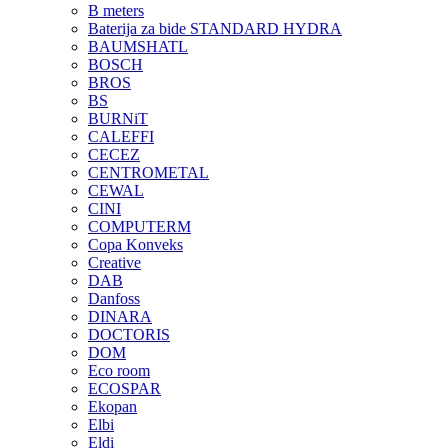
B meters
Baterija za bide STANDARD HYDRA
BAUMSHATL
BOSCH
BROS
BS
BURNiT
CALEFFI
CECEZ
CENTROMETAL
CEWAL
CINI
COMPUTERM
Copa Konveks
Creative
DAB
Danfoss
DINARA
DOCTORIS
DOM
Eco room
ECOSPAR
Ekopan
Elbi
Eldi