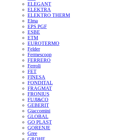
ELEGANT
ELEKTRA
ELEKTRO THERM
Elma
EPS PGF
ESBE
ETM
EUROTERMO
Felder
Fermescoop
FERRERO
Ferroli
FET
FINESA
FONDITAL
FRAGMAT
FRONIUS
FUJI&CO
GEBERIT
Giaccomini
GLOBAL
GO PLAST
GORENJE
Gree
GROHE