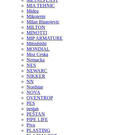
METALPLAST
MIA TEHNIC
Midea
Mikoterm
Milan Blagojevic
MILTON
MINOTTI
MIP ARMATURE
Mitsubishi
MONDIAL
Moz Ceska
Nemacka
NES
NEWARC
NIKKER
NN
Nordstar
NOVA
OVENTROP
PES
pestan
PEŠTAN
PIPE LIFE
Piva
PLASTING