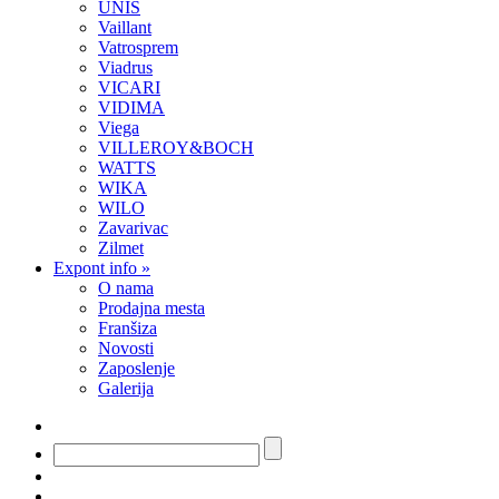
UNIS
Vaillant
Vatrosprem
Viadrus
VICARI
VIDIMA
Viega
VILLEROY&BOCH
WATTS
WIKA
WILO
Zavarivac
Zilmet
Expont info
»
O nama
Prodajna mesta
Franšiza
Novosti
Zaposlenje
Galerija