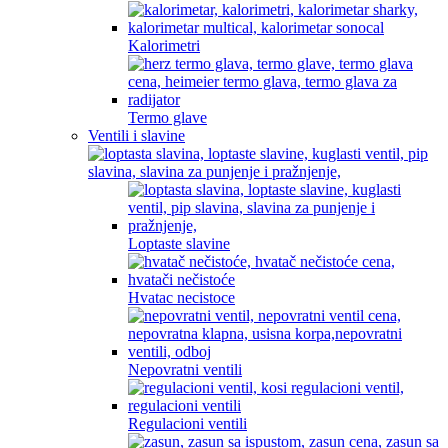
Kalorimetri
Termo glave
Ventili i slavine
Loptaste slavine
Hvatac necistoce
Nepovratni ventili
Regulacioni ventili