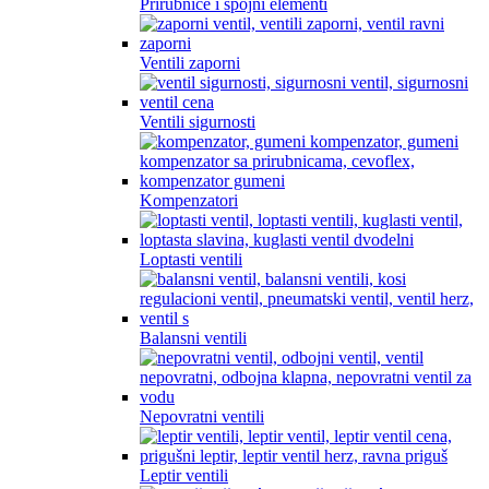
Prirubnice i spojni elementi
Ventili zaporni
Ventili sigurnosti
Kompenzatori
Loptasti ventili
Balansni ventili
Nepovratni ventili
Leptir ventili