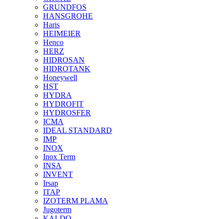
GRUNDFOS
HANSGROHE
Haris
HEIMEIER
Henco
HERZ
HIDROSAN
HIDROTANK
Honeywell
HST
HYDRA
HYDROFIT
HYDROSFER
ICMA
IDEAL STANDARD
IMP
INOX
Inox Term
INSA
INVENT
Irsap
ITAP
IZOTERM PLAMA
Jugoterm
KALDO