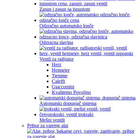
Zasun i zasun sa ispustom
Odzračno automatsko lonče
Odzracna slavina
Ventil za radijator
Herz
Heimeier
Tiemme
Caleffi
Giaccomini
Kvalitetno Povoljno
Automatski dopunjač sistema
Mešni ventili
Pribor za varenje alat