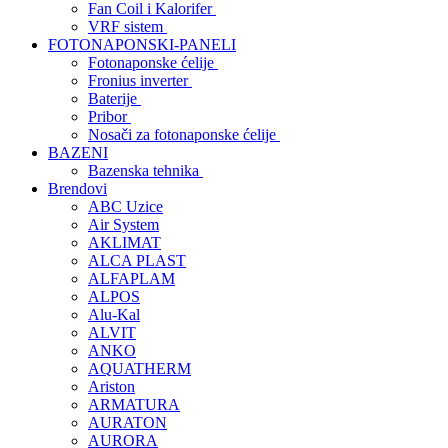
Fan Coil i Kalorifer
VRF sistem
FOTONAPONSKI-PANELI
Fotonaponske ćelije
Fronius inverter
Baterije
Pribor
Nosači za fotonaponske ćelije
BAZENI
Bazenska tehnika
Brendovi
ABC Uzice
Air System
AKLIMAT
ALCA PLAST
ALFAPLAM
ALPOS
Alu-Kal
ALVIT
ANKO
AQUATHERM
Ariston
ARMATURA
AURATON
AURORA