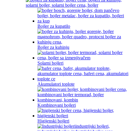
Bojler za kupatilo
Bojler za kuhinju
Solarni bojleri
Akumulatori toplote
Kombinovani bojleri
Higijenski bojleri